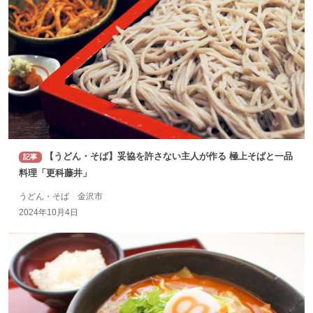
【うどん・そば】妥協を許さない主人が作る 極上そばと一品
記事
料理「更科藤井」
うどん・そば 金沢市
2024年10月4日