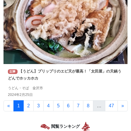
【うどん】プリップリのエビ天が最高！「太田屋」の天鍋う
記事
どんでホッカホカ
うどん・そば 金沢市
2024年2月25日
«
1
2
3
4
5
6
7
8
…
47
»
閲覧ランキング