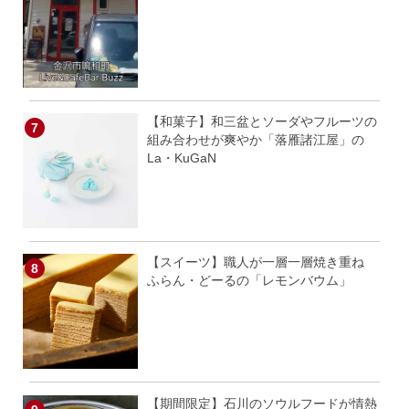
【和菓子】和三盆とソーダやフルーツの
組み合わせが爽やか「落雁諸江屋」の
La・KuGaN
【スイーツ】職人が一層一層焼き重ね
ふらん・どーるの「レモンバウム」
【期間限定】石川のソウルフードが情熱