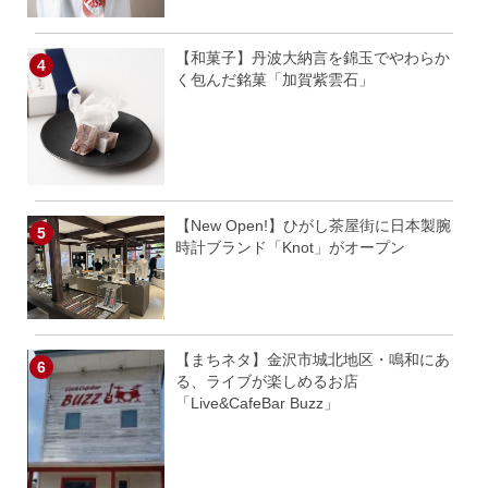
【和菓子】丹波大納言を錦玉でやわらか
く包んだ銘菓「加賀紫雲石」
【New Open!】ひがし茶屋街に日本製腕
時計ブランド「Knot」がオープン
【まちネタ】金沢市城北地区・鳴和にあ
る、ライブが楽しめるお店
「Live&CafeBar Buzz」