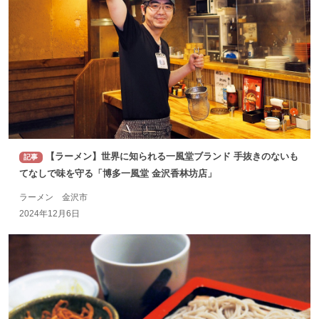
【ラーメン】世界に知られる一風堂ブランド 手抜きのないも
記事
てなしで味を守る「博多一風堂 金沢香林坊店」
ラーメン 金沢市
2024年12月6日