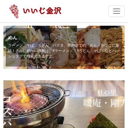
めん
ラーメン、そば、うどん、パスタ、県内全ての「めん」がここに集
結！さらに細かい情報は「#ラーメン」「#うどん・そば」などハッ
シュタグで検索できますよ。