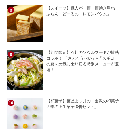
【スイーツ】職人が一層一層焼き重ね
ふらん・どーるの「レモンバウム」
【期間限定】石川のソウルフードが情熱
コラボ！ 「さぶろうべい」×「スギヨ」
の夏を元気に乗り切る特別メニューが登
場！
【和菓子】菓匠まつ井の「金沢の和菓子
四季の上生菓子 6個セット」