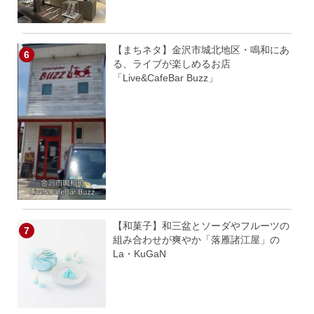
【まちネタ】金沢市城北地区・鳴和にあ
る、ライブが楽しめるお店
「Live&CafeBar Buzz」
【和菓子】和三盆とソーダやフルーツの
組み合わせが爽やか「落雁諸江屋」の
La・KuGaN