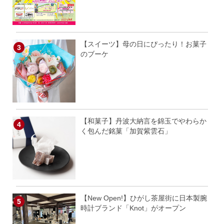
【スイーツ】母の日にぴったり！お菓子
のブーケ
【和菓子】丹波大納言を錦玉でやわらか
く包んだ銘菓「加賀紫雲石」
【New Open!】ひがし茶屋街に日本製腕
時計ブランド「Knot」がオープン