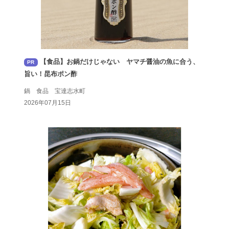
【食品】お鍋だけじゃない ヤマチ醤油の魚に合う、
PR
旨い！昆布ポン酢
鍋 食品 宝達志水町
2026年07月15日