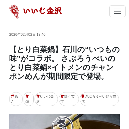
2026年02月02日 13:40
【とり白菜鍋】石川の“いつもの
味”がコラボ。 さぶろうべいの
とり白菜鍋×イトメンのチャン
ポンめんが期間限定で登場。
め
いいじ金
野々市
さぶろうべい野々市
ん
鍋
沢
市
店