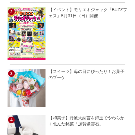
【イベント】モリエキジャック『BUZZフ
ェス』5月31日（日）開催！
【スイーツ】母の日にぴったり！お菓子
のブーケ
【和菓子】丹波大納言を錦玉でやわらか
く包んだ銘菓「加賀紫雲石」