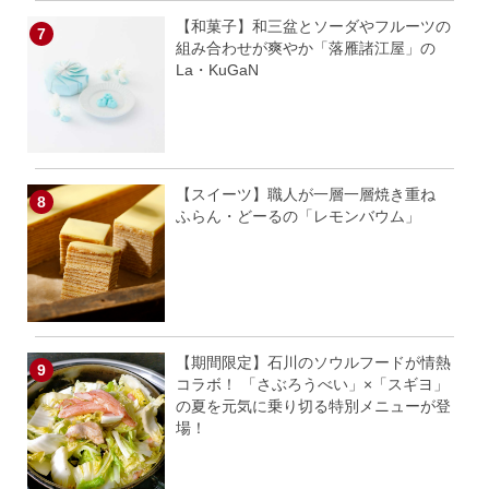
【和菓子】和三盆とソーダやフルーツの
組み合わせが爽やか「落雁諸江屋」の
La・KuGaN
【スイーツ】職人が一層一層焼き重ね
ふらん・どーるの「レモンバウム」
【期間限定】石川のソウルフードが情熱
コラボ！ 「さぶろうべい」×「スギヨ」
の夏を元気に乗り切る特別メニューが登
場！