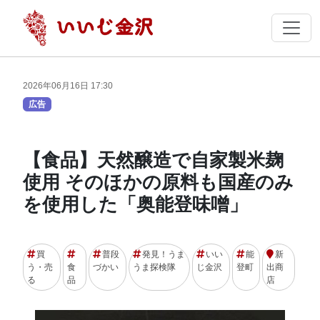
2026年06月16日 17:30
広告
【食品】天然醸造で自家製米麹
使用 そのほかの原料も国産のみ
を使用した「奥能登味噌」
買
普段
発見！うま
いい
能
新
う・売
食
づかい
うま探検隊
じ金沢
登町
出商
る
品
店