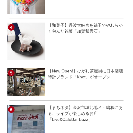
【和菓子】丹波大納言を錦玉でやわらか
く包んだ銘菓「加賀紫雲石」
【New Open!】ひがし茶屋街に日本製腕
時計ブランド「Knot」がオープン
【まちネタ】金沢市城北地区・鳴和にあ
る、ライブが楽しめるお店
「Live&CafeBar Buzz」