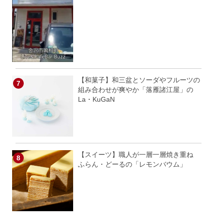
【和菓子】和三盆とソーダやフルーツの
組み合わせが爽やか「落雁諸江屋」の
La・KuGaN
【スイーツ】職人が一層一層焼き重ね
ふらん・どーるの「レモンバウム」