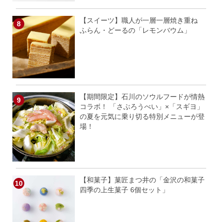
【スイーツ】職人が一層一層焼き重ね
ふらん・どーるの「レモンバウム」
【期間限定】石川のソウルフードが情熱
コラボ！ 「さぶろうべい」×「スギヨ」
の夏を元気に乗り切る特別メニューが登
場！
【和菓子】菓匠まつ井の「金沢の和菓子
四季の上生菓子 6個セット」