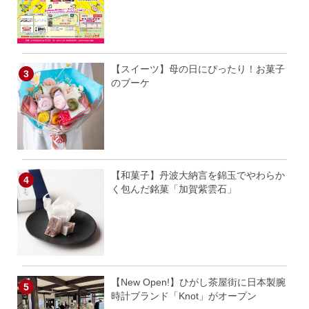
【スイーツ】母の日にぴったり！お菓子
のブーケ
【和菓子】丹波大納言を錦玉でやわらか
く包んだ銘菓「加賀紫雲石」
【New Open!】ひがし茶屋街に日本製腕
時計ブランド「Knot」がオープン