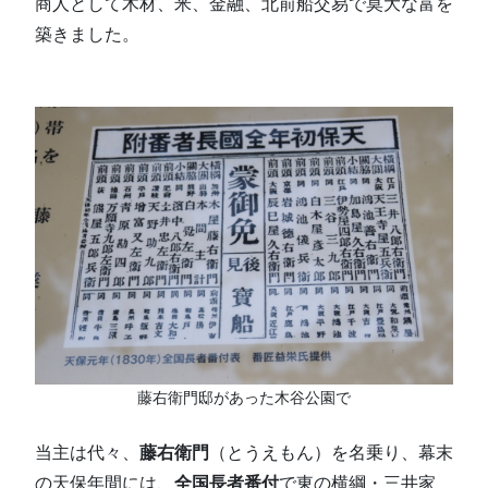
商人として木材、米、金融、北前船交易で莫大な富を
築きました。
藤右衛門邸があった木谷公園で
当主は代々、
藤右衛門
（とうえもん）を名乗り、幕末
の天保年間には、
全国長者番付
で東の横綱・三井家