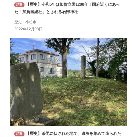
【歴史】令和5年は加賀立国1200年！国府近くにあっ
記事
た「加賀国総社」とされる石部神社
歴史 小松市
2022年12月08日
【歴史】荼毘に伏された地で、遺灰を集めて造られた
記事