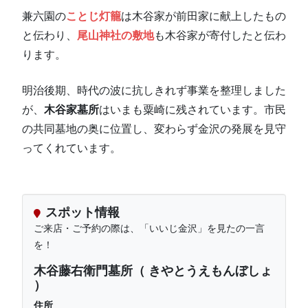
兼六園の
ことじ灯籠
は木谷家が前田家に献上したもの
と伝わり、
尾山神社の敷地
も木谷家が寄付したと伝わ
ります。
明治後期、時代の波に抗しきれず事業を整理しました
が、
木谷家墓所
はいまも粟崎に残されています。市民
の共同墓地の奥に位置し、変わらず金沢の発展を見守
ってくれています。
スポット情報
ご来店・ご予約の際は、「いいじ金沢」を見たの一言
を！
木谷藤右衛門墓所（ きやとうえもんぼしょ
）
住所