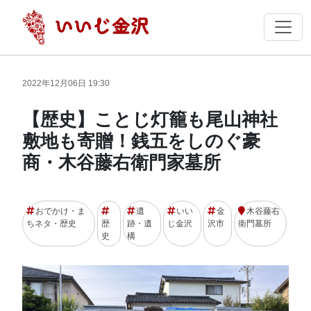
2022年12月06日 19:30
【歴史】ことじ灯籠も尾山神社
敷地も寄贈！銭五をしのぐ豪
商・木谷藤右衛門家墓所
おでかけ・ま
遺
いい
金
木谷藤右
ちネタ・歴史
歴
跡・遺
じ金沢
沢市
衛門墓所
史
構