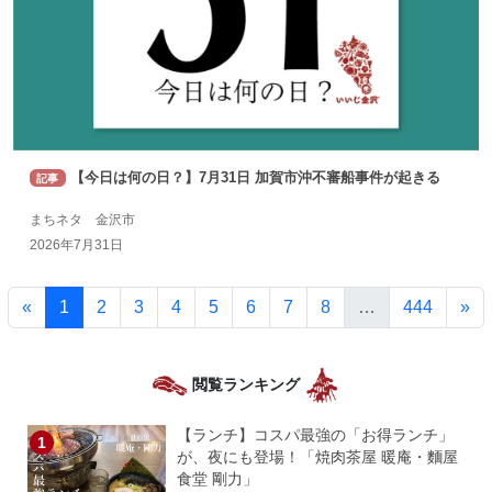
【今日は何の日？】7月31日 加賀市沖不審船事件が起きる
記事
まちネタ 金沢市
2026年7月31日
«
1
2
3
4
5
6
7
8
…
444
»
閲覧ランキング
【ランチ】コスパ最強の「お得ランチ」
が、夜にも登場！「焼肉茶屋 暖庵・麵屋
食堂 剛力」