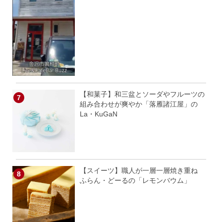
【和菓子】和三盆とソーダやフルーツの
組み合わせが爽やか「落雁諸江屋」の
La・KuGaN
【スイーツ】職人が一層一層焼き重ね
ふらん・どーるの「レモンバウム」