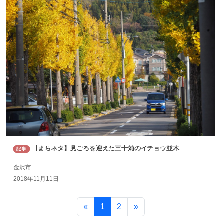
【まちネタ】見ごろを迎えた三十苅のイチョウ並木
記事
金沢市
2018年11月11日
«
1
2
»