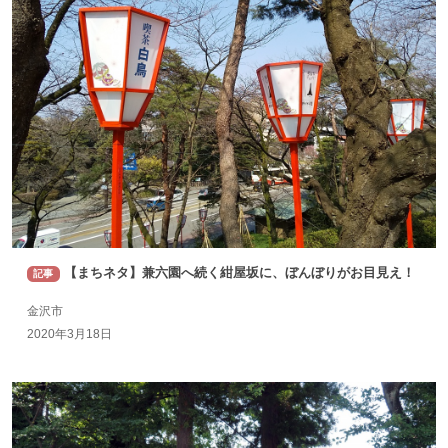
【まちネタ】兼六園へ続く紺屋坂に、ぼんぼりがお目見え！
記事
金沢市
2020年3月18日