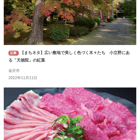
【まちネタ】広い敷地で美しく色づく木々たち 小立野にあ
記事
る「天徳院」の紅葉
金沢市
2022年11月11日