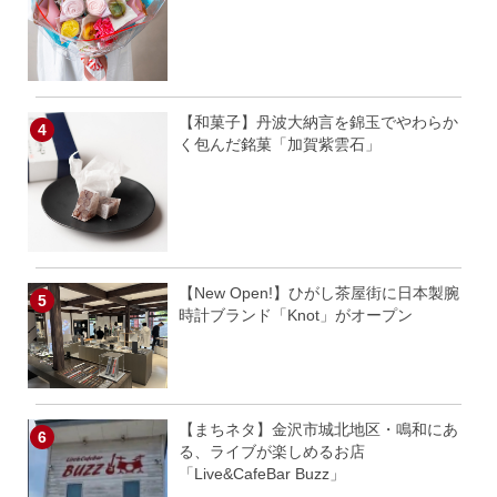
【和菓子】丹波大納言を錦玉でやわらか
く包んだ銘菓「加賀紫雲石」
【New Open!】ひがし茶屋街に日本製腕
時計ブランド「Knot」がオープン
【まちネタ】金沢市城北地区・鳴和にあ
る、ライブが楽しめるお店
「Live&CafeBar Buzz」