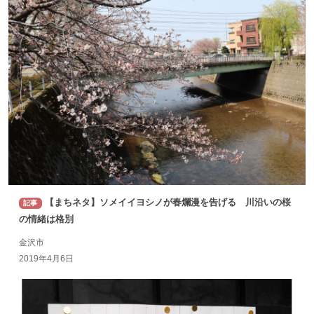
【まちネタ】ソメイイヨシノが春爛漫を告げる 川沿いの桜
記事
の情緒は格別
金沢市
2019年4月6日