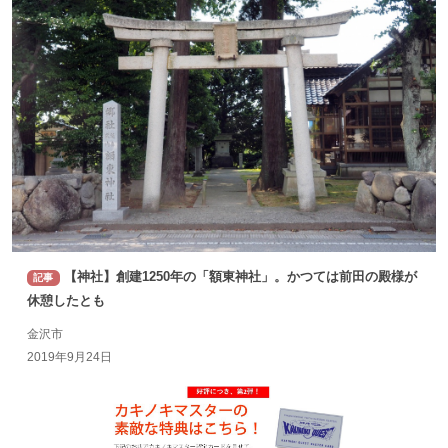
【神社】創建1250年の「額東神社」。かつては前田の殿様が
記事
休憩したとも
金沢市
2019年9月24日