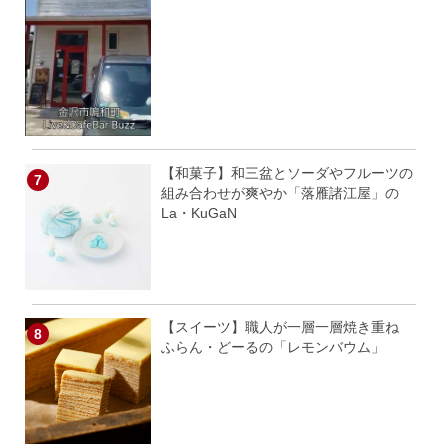
【和菓子】和三盆とソーダやフルーツの
組み合わせが爽やか「落雁諸江屋」の
La・KuGaN
【スイーツ】職人が一層一層焼き重ね
ふらん・どーるの「レモンバウム」