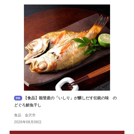
【食品】能登産の「いしり」が醸しだす伝統の味 の
PR
どぐろ鮮魚干し
食品 金沢市
2026年08月08日