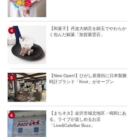
【和菓子】丹波大納言を錦玉でやわらか
く包んだ銘菓「加賀紫雲石」
【New Open!】ひがし茶屋街に日本製腕
時計ブランド「Knot」がオープン
【まちネタ】金沢市城北地区・鳴和にあ
る、ライブが楽しめるお店
「Live&CafeBar Buzz」