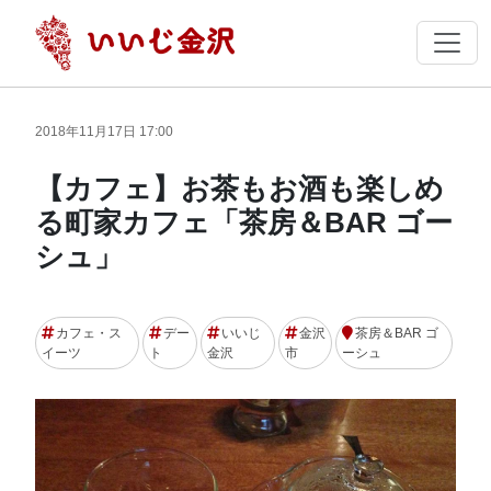
2018年11月17日 17:00
【カフェ】お茶もお酒も楽しめ
る町家カフェ「茶房＆BAR ゴー
シュ」
カフェ・ス
デー
いいじ
金沢
茶房＆BAR ゴ
イーツ
ト
金沢
市
ーシュ