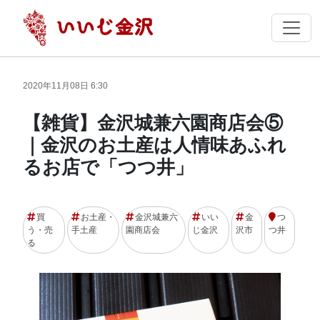
2020年11月08日 6:30
【雑貨】金沢城兼六園商店会⑤
｜金沢のお土産は人情味あふれ
るお店で「つつ井」
買
お土産・
金沢城兼六
いい
金
つ
う・売
手土産
園商店会
じ金沢
沢市
つ井
る