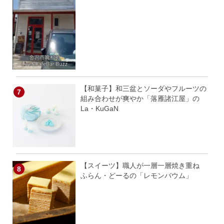
【和菓子】和三盆とソーダやフルーツの
組み合わせが爽やか「落雁諸江屋」の
La・KuGaN
【スイーツ】職人が一層一層焼き重ね
ふらん・どーるの「レモンバウム」