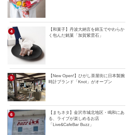
【和菓子】丹波大納言を錦玉でやわらか
く包んだ銘菓「加賀紫雲石」
【New Open!】ひがし茶屋街に日本製腕
時計ブランド「Knot」がオープン
【まちネタ】金沢市城北地区・鳴和にあ
る、ライブが楽しめるお店
「Live&CafeBar Buzz」