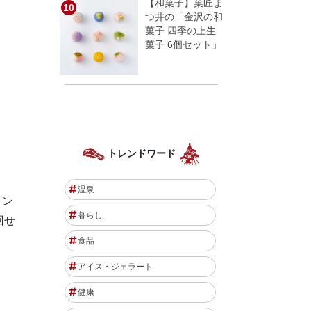
【和菓子】菓匠ま
つ井の「金沢の和
菓子 四季の上生
菓子 6個セット」
トレンドワード
温泉
ョン
暮らし
回せ
食品
アイス・ジェラート
健康