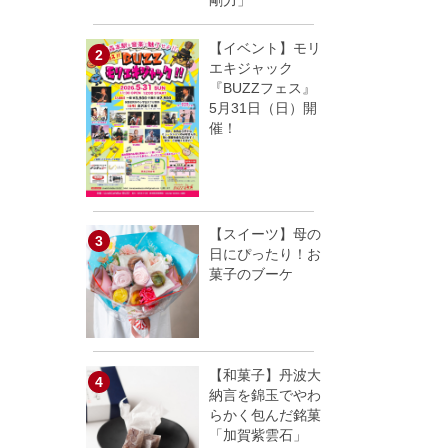
剛力」
【イベント】モリ
エキジャック
『BUZZフェス』
5月31日（日）開
催！
【スイーツ】母の
日にぴったり！お
菓子のブーケ
【和菓子】丹波大
納言を錦玉でやわ
らかく包んだ銘菓
「加賀紫雲石」