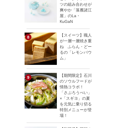
ツの組み合わせが
爽やか「落雁諸江
屋」のLa・
KuGaN
【スイーツ】職人
が一層一層焼き重
ね ふらん・どー
るの「レモンバウ
ム」
【期間限定】石川
のソウルフードが
情熱コラボ！
「さぶろうべい」
×「スギヨ」の夏
を元気に乗り切る
特別メニューが登
場！