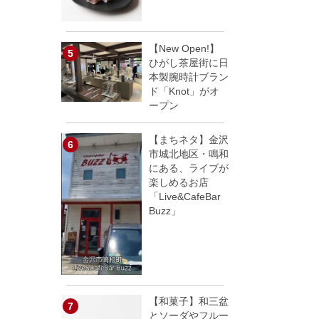
【New Open!】
ひがし茶屋街に日
本製腕時計ブラン
ド「Knot」がオ
ープン
【まちネタ】金沢
市城北地区・鳴和
にある、ライブが
楽しめるお店
「Live&CafeBar
Buzz」
【和菓子】和三盆
とソーダやフルー