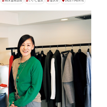
柿木畠商店街
いいじ金沢
金沢市
DILETTAENTE