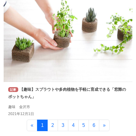
【趣味】スプラウトや多肉植物を手軽に育成できる「窓際の
記事
ポットちゃん」
趣味 金沢市
2021年12月1日
«
1
2
3
4
5
6
»