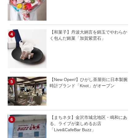
【和菓子】丹波大納言を錦玉でやわらか
く包んだ銘菓「加賀紫雲石」
【New Open!】ひがし茶屋街に日本製腕
時計ブランド「Knot」がオープン
【まちネタ】金沢市城北地区・鳴和にあ
る、ライブが楽しめるお店
「Live&CafeBar Buzz」