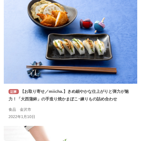
【お取り寄せ／miicha.】きめ細やかな仕上がりと弾力が魅
記事
力！「大西蒲鉾」の手造り焼かまぼこ･練りもの詰め合わせ
食品 金沢市
2022年1月10日