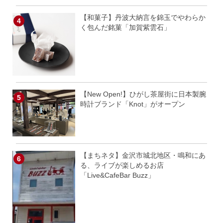
【和菓子】丹波大納言を錦玉でやわらか
く包んだ銘菓「加賀紫雲石」
【New Open!】ひがし茶屋街に日本製腕
時計ブランド「Knot」がオープン
【まちネタ】金沢市城北地区・鳴和にあ
る、ライブが楽しめるお店
「Live&CafeBar Buzz」