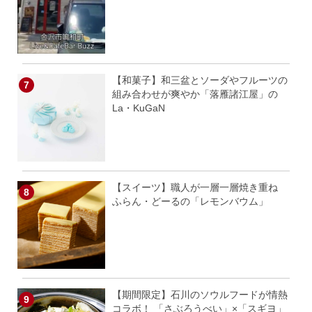
【和菓子】和三盆とソーダやフルーツの
組み合わせが爽やか「落雁諸江屋」の
La・KuGaN
【スイーツ】職人が一層一層焼き重ね
ふらん・どーるの「レモンバウム」
【期間限定】石川のソウルフードが情熱
コラボ！ 「さぶろうべい」×「スギヨ」