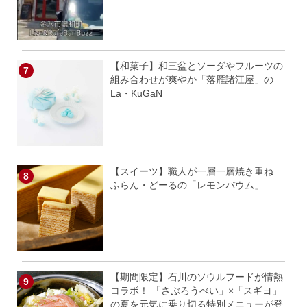
【和菓子】和三盆とソーダやフルーツの
組み合わせが爽やか「落雁諸江屋」の
La・KuGaN
【スイーツ】職人が一層一層焼き重ね
ふらん・どーるの「レモンバウム」
【期間限定】石川のソウルフードが情熱
コラボ！ 「さぶろうべい」×「スギヨ」
の夏を元気に乗り切る特別メニューが登