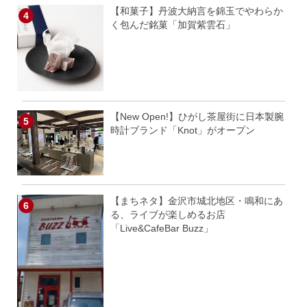
【和菓子】丹波大納言を錦玉でやわらか
く包んだ銘菓「加賀紫雲石」
【New Open!】ひがし茶屋街に日本製腕
時計ブランド「Knot」がオープン
【まちネタ】金沢市城北地区・鳴和にあ
る、ライブが楽しめるお店
「Live&CafeBar Buzz」