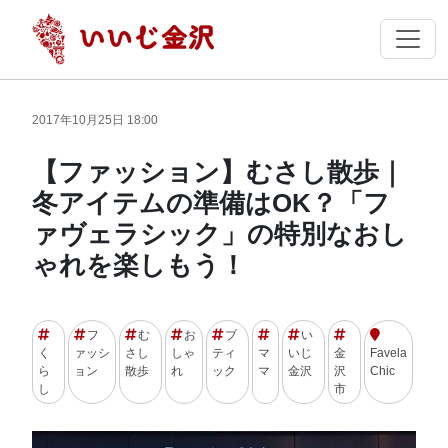
2017年10月25日 18:00
【ファッション】むさし散歩｜
冬アイテムの準備はOK？「フ
ァヴェラシック」の特別なおし
ゃれを楽しもう！
フ
む
お
ブ
い
く
ァッシ
さし
しゃ
ティ
マ
いじ
金
Favela
ら
ョン
散歩
れ
ック
マ
金沢
沢
Chic
し
市