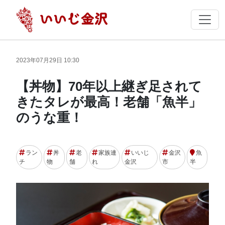
2023年07月29日 10:30
【丼物】70年以上継ぎ足されて
きたタレが最高！老舗「魚半」
のうな重！
ラン
丼
老
家族連
いいじ
金沢
魚
チ
物
舗
れ
金沢
市
半