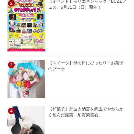
【イベント】モリエキジャック『BUZZフ
ェス』5月31日（日）開催！
【スイーツ】母の日にぴったり！お菓子
のブーケ
【和菓子】丹波大納言を錦玉でやわらか
く包んだ銘菓「加賀紫雲石」