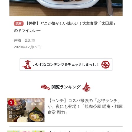
【丼物】どこか懐かしい味わい！大衆食堂「太田屋」
記事
のドライカレー
丼物 金沢市
2023年12月09日
いいじなコンテンツをチェックしまっし！
閲覧ランキング
【ランチ】コスパ最強の「お得ランチ」
が、夜にも登場！「焼肉茶屋 暖庵・麵屋
食堂 剛力」