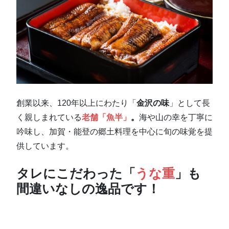
創業以来、120年以上にわたり「
金沢の味
」として長
く親しまれている
老舗「魚半」
。
海や山の幸を丁寧に
吟味し、加賀・能登の郷土料理を中心に旬の味覚を提
供しています。
タレにこだわった「
うな重
」も
間違いなしの逸品です！