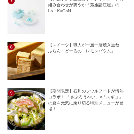
組み合わせが爽やか「落雁諸江屋」の
La・KuGaN
【スイーツ】職人が一層一層焼き重ね
ふらん・どーるの「レモンバウム」
【期間限定】石川のソウルフードが情熱
コラボ！ 「さぶろうべい」×「スギヨ」
の夏を元気に乗り切る特別メニューが登
場！