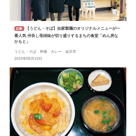
【うどん・そば】自家製麺のオリジナルメニューが一
記事
番人気 仲良し母姉妹が切り盛りするまちの食堂「めん房な
かもと」
うどん・そば 丼物 カレー 金沢市
2025年06月10日