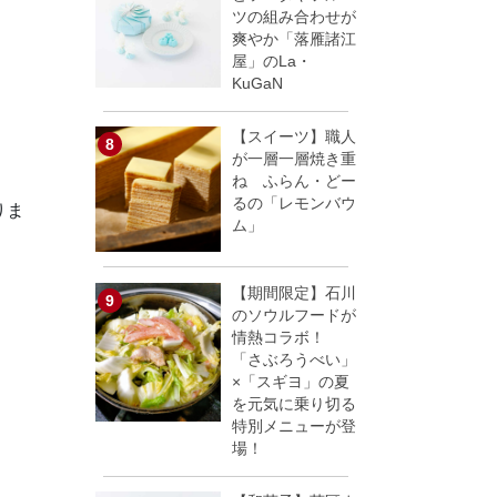
ツの組み合わせが
爽やか「落雁諸江
屋」のLa・
KuGaN
【スイーツ】職人
が一層一層焼き重
ね ふらん・どー
るの「レモンバウ
りま
ム」
【期間限定】石川
のソウルフードが
情熱コラボ！
「さぶろうべい」
×「スギヨ」の夏
を元気に乗り切る
特別メニューが登
場！