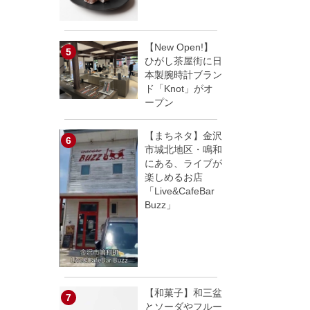
【New Open!】
！
ひがし茶屋街に日
本製腕時計ブラン
ド「Knot」がオ
ープン
【まちネタ】金沢
市城北地区・鳴和
にある、ライブが
楽しめるお店
「Live&CafeBar
Buzz」
【和菓子】和三盆
とソーダやフルー