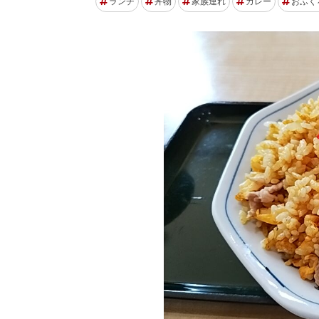
ランチ
丼物
家族連れ
カレー
おふく