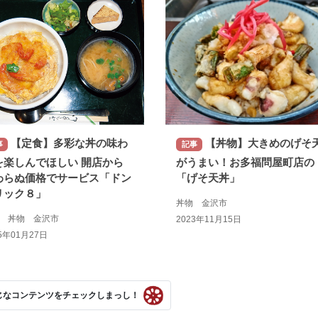
【定食】多彩な丼の味わ
【丼物】大きめのげそ
事
記事
を楽しんでほしい 開店から
がうまい！お多福問屋町店の
わらぬ価格でサービス「ドン
「げそ天丼」
リック８」
丼物 金沢市
食 丼物 金沢市
2023年11月15日
5年01月27日
じなコンテンツをチェックしまっし！