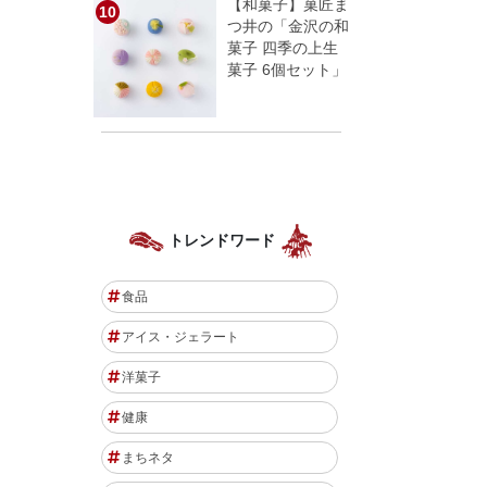
【和菓子】菓匠ま
つ井の「金沢の和
菓子 四季の上生
菓子 6個セット」
トレンドワード
食品
アイス・ジェラート
洋菓子
健康
まちネタ