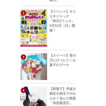
剛力」
【イベント】モリ
エキジャック
『BUZZフェス』
5月31日（日）開
催！
【スイーツ】母の
日にぴったり！お
菓子のブーケ
【和菓子】丹波大
納言を錦玉でやわ
らかく包んだ銘菓
「加賀紫雲石」