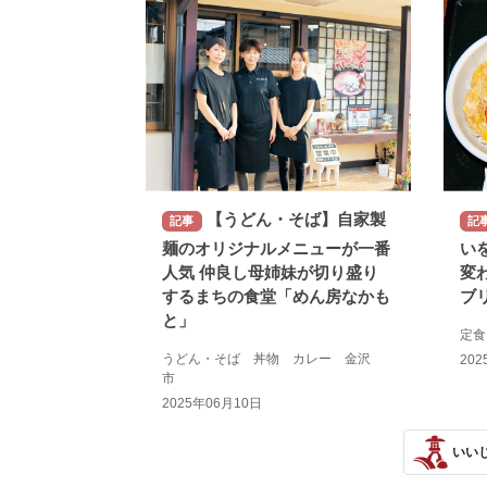
【うどん・そば】自家製
記事
記
麺のオリジナルメニューが一番
い
人気 仲良し母姉妹が切り盛り
変
するまちの食堂「めん房なかも
ブ
と」
定
うどん・そば 丼物 カレー 金沢
202
市
2025年06月10日
いい