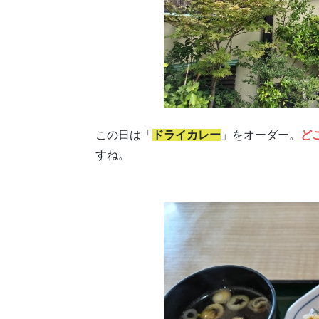
この日は「
ドライカレー
」をオーダー。
ど
すね。