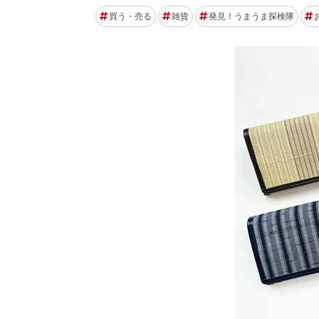
買う・売る
雑貨
発見！うまうま探検隊