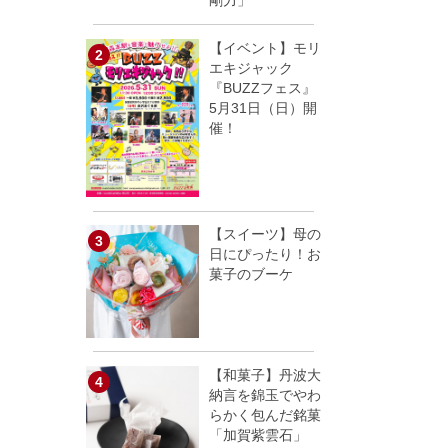
剛力」
【イベント】モリ
エキジャック
『BUZZフェス』
5月31日（日）開
催！
【スイーツ】母の
日にぴったり！お
菓子のブーケ
【和菓子】丹波大
納言を錦玉でやわ
らかく包んだ銘菓
「加賀紫雲石」