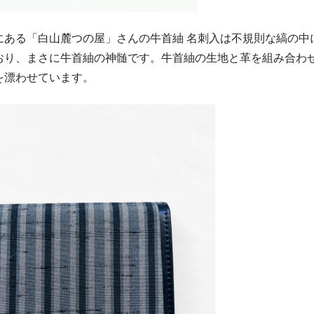
にある「白山麓つの屋」さんの牛首紬 名刺入は不規則な縞の中
おり、まさに牛首紬の神髄です。牛首紬の生地と革を組み合わ
を漂わせています。