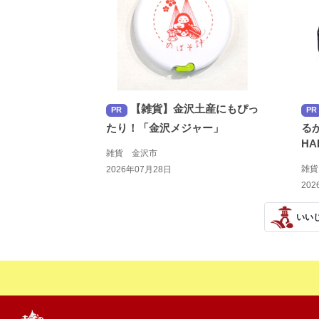
【雑貨】金沢土産にもぴっ
PR
PR
たり！「金沢メジャー」
るか
HA
雑貨 金沢市
雑
2026年07月28日
202
いい