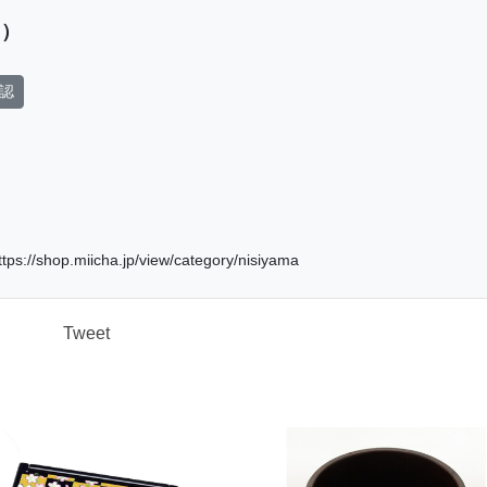
 ）
認
p.miicha.jp/view/category/nisiyama
Tweet