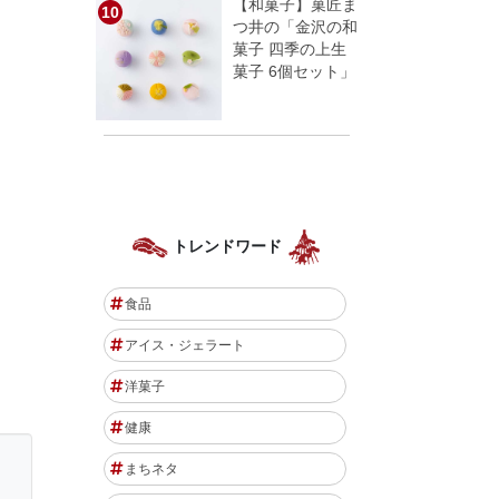
【和菓子】菓匠ま
つ井の「金沢の和
菓子 四季の上生
菓子 6個セット」
トレンドワード
食品
アイス・ジェラート
洋菓子
健康
まちネタ