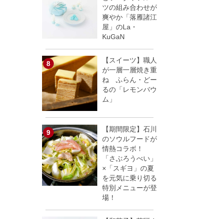
ツの組み合わせが
爽やか「落雁諸江
屋」のLa・
KuGaN
【スイーツ】職人
が一層一層焼き重
ね ふらん・どー
るの「レモンバウ
ム」
【期間限定】石川
のソウルフードが
情熱コラボ！
「さぶろうべい」
×「スギヨ」の夏
を元気に乗り切る
特別メニューが登
場！