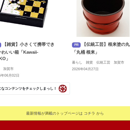
【雑貨】小さくて携帯でき
【伝統工芸】根来塗の丸
PR
わいい箱「Kawaii-
「丸桶 根来」
KO」
暮らし 雑貨 伝統工芸 加賀市
貨 加賀市
2026年04月27日
6年06月02日
じなコンテンツをチェックしまっし！
最新情報が満載のトップページは コチラ から