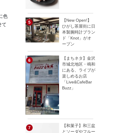
に色
【New Open!】
せて
ひがし茶屋街に日
本製腕時計ブラン
ド「Knot」がオ
ープン
【まちネタ】金沢
市城北地区・鳴和
にある、ライブが
楽しめるお店
「Live&CafeBar
Buzz」
【和菓子】和三盆
とソーダやフルー