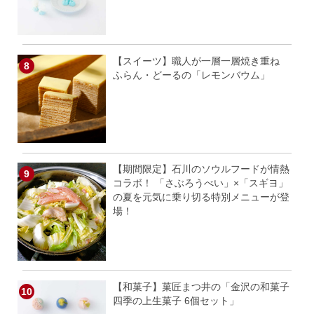
【スイーツ】職人が一層一層焼き重ね
ふらん・どーるの「レモンバウム」
【期間限定】石川のソウルフードが情熱
コラボ！ 「さぶろうべい」×「スギヨ」
の夏を元気に乗り切る特別メニューが登
場！
【和菓子】菓匠まつ井の「金沢の和菓子
四季の上生菓子 6個セット」