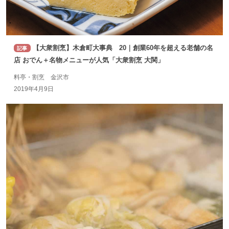
【大衆割烹】木倉町大事典 20｜創業60年を超える老舗の名
記事
店 おでん＋名物メニューが人気「大衆割烹 大関」
料亭・割烹 金沢市
2019年4月9日