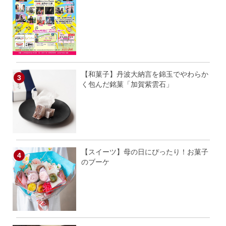
【和菓子】丹波大納言を錦玉でやわらか
く包んだ銘菓「加賀紫雲石」
【スイーツ】母の日にぴったり！お菓子
のブーケ