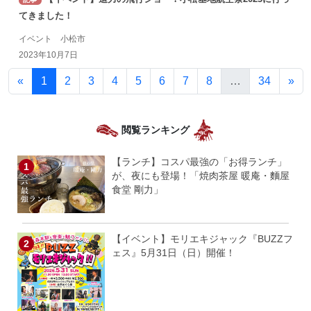
てきました！
イベント 小松市
2023年10月7日
«
1
2
3
4
5
6
7
8
…
34
»
閲覧ランキング
【ランチ】コスパ最強の「お得ランチ」
が、夜にも登場！「焼肉茶屋 暖庵・麵屋
食堂 剛力」
【イベント】モリエキジャック『BUZZフ
ェス』5月31日（日）開催！