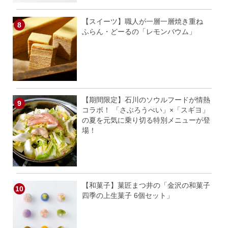
【スイーツ】職人が一層一層焼き重ね
ふらん・どーるの「レモンバウム」
【期間限定】石川のソウルフードが情熱
コラボ！ 「さぶろうべい」×「スギヨ」
の夏を元気に乗り切る特別メニューが登
場！
【和菓子】菓匠まつ井の「金沢の和菓子
四季の上生菓子 6個セット」