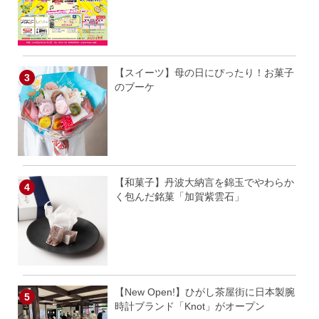
【スイーツ】母の日にぴったり！お菓子
のブーケ
【和菓子】丹波大納言を錦玉でやわらか
く包んだ銘菓「加賀紫雲石」
【New Open!】ひがし茶屋街に日本製腕
時計ブランド「Knot」がオープン