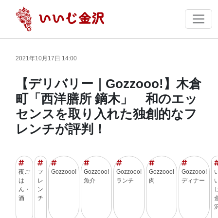
2021年10月17日 14:00
【デリバリー｜Gozzooo!】木倉
町「西洋膳所 鏑木」 和のエッ
センスを取り入れた独創的なフ
レンチが評判！
夜ご
フ
Gozzooo!
Gozzooo!
Gozzooo!
Gozzooo!
Gozzooo!
は
レ
魚介
ランチ
肉
ディナー
ん・
ン
酒
チ