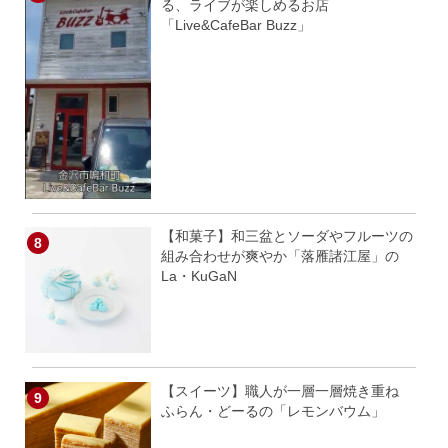
る、ライブが楽しめるお店
「Live&CafeBar Buzz」
【和菓子】和三盆とソーダやフルーツの
組み合わせが爽やか「落雁諸江屋」の
La・KuGaN
【スイーツ】職人が一層一層焼き重ね
ふらん・どーるの「レモンバウム」