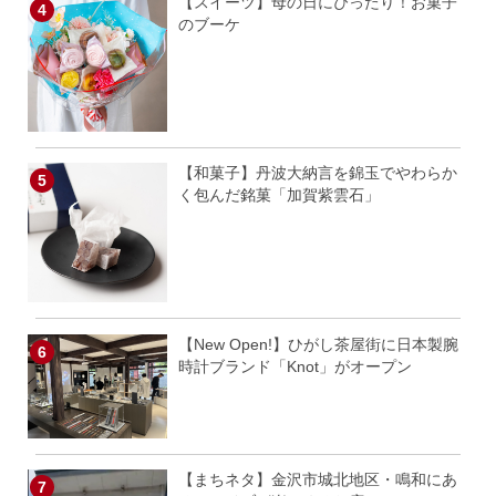
【スイーツ】母の日にぴったり！お菓子
のブーケ
【和菓子】丹波大納言を錦玉でやわらか
く包んだ銘菓「加賀紫雲石」
【New Open!】ひがし茶屋街に日本製腕
時計ブランド「Knot」がオープン
【まちネタ】金沢市城北地区・鳴和にあ