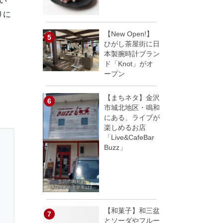
い
りに
【New Open!】
ひがし茶屋街に日
本製腕時計ブラン
ド「Knot」がオ
ープン
【まちネタ】金沢
市城北地区・鳴和
にある、ライブが
楽しめるお店
「Live&CafeBar
Buzz」
【和菓子】和三盆
とソーダやフルー