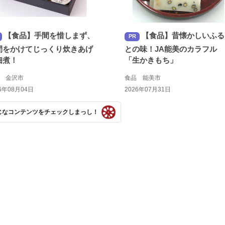
【食品】手間を惜しまず、
【食品】昔懐かしいふる
PR
間をかけてじっくり炊きあげ
との味！JA能美のカラフル
佃煮！
「生かきもち」
品 金沢市
食品 能美市
6年08月04日
2026年07月31日
じなコンテンツをチェックしまっし！