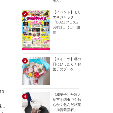
剛力」
【イベント】モリ
エキジャック
『BUZZフェス』
5月31日（日）開
催！
【スイーツ】母の
日にぴったり！お
菓子のブーケ
10
【和菓子】丹波大
納言を錦玉でやわ
らかく包んだ銘菓
味し
「加賀紫雲石」