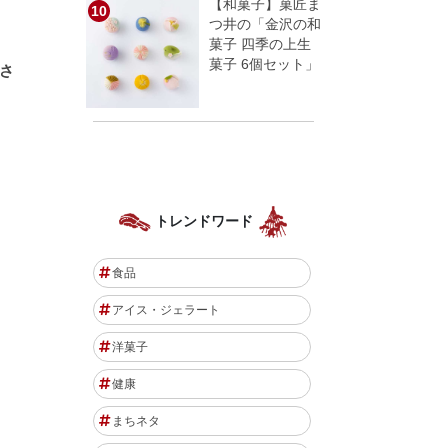
【和菓子】菓匠ま
つ井の「金沢の和
菓子 四季の上生
菓子 6個セット」
さ
トレンドワード
食品
アイス・ジェラート
洋菓子
健康
まちネタ