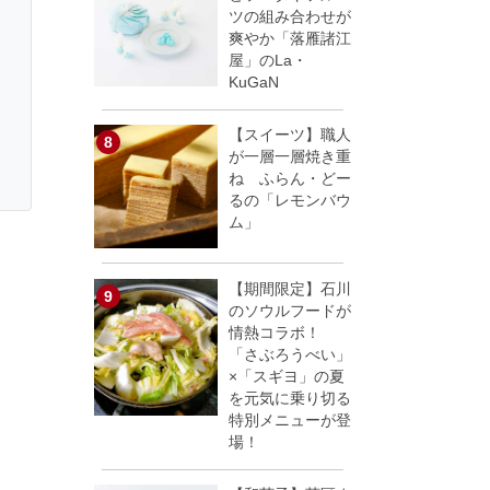
ツの組み合わせが
爽やか「落雁諸江
屋」のLa・
KuGaN
【スイーツ】職人
が一層一層焼き重
ね ふらん・どー
るの「レモンバウ
ム」
【期間限定】石川
のソウルフードが
情熱コラボ！
「さぶろうべい」
×「スギヨ」の夏
を元気に乗り切る
特別メニューが登
場！