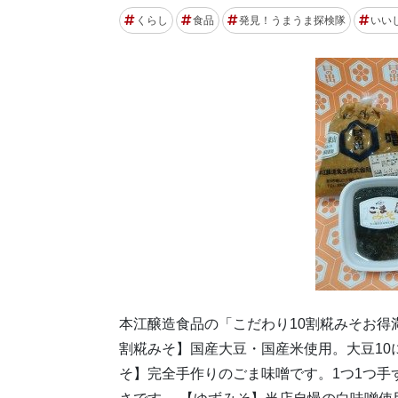
くらし
食品
発見！うまうま探検隊
いい
本江醸造食品の「こだわり10割糀みそお得
割糀みそ】国産大豆・国産米使用。大豆10
そ】完全手作りのごま味噌です。1つ1つ