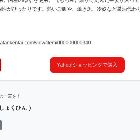
用。国産のゆずを使用。 【もろみ】細かく刻んだ生姜が入って
相性がぴったりです。熱いご飯や、焼き魚、冷奴など醤油代わ
matankentai.com/view/item/000000000340
Yahoo!ショッピングで購入
の一言を！
しょくひん ）