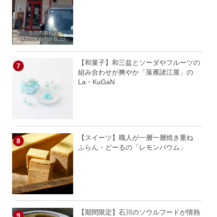
【和菓子】和三盆とソーダやフルーツの
組み合わせが爽やか「落雁諸江屋」の
La・KuGaN
【スイーツ】職人が一層一層焼き重ね
ふらん・どーるの「レモンバウム」
【期間限定】石川のソウルフードが情熱