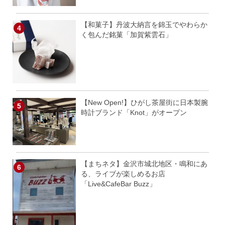
【和菓子】丹波大納言を錦玉でやわらか
く包んだ銘菓「加賀紫雲石」
【New Open!】ひがし茶屋街に日本製腕
時計ブランド「Knot」がオープン
【まちネタ】金沢市城北地区・鳴和にあ
る、ライブが楽しめるお店
「Live&CafeBar Buzz」