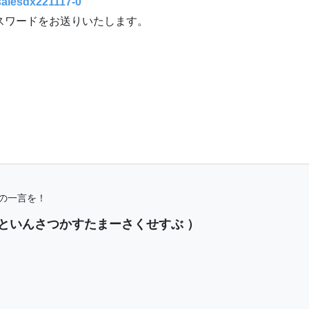
/salesdx221117-0
スワードをお送りいたします。
の一言を！
といんさつかすたまーさくせすぶ ）