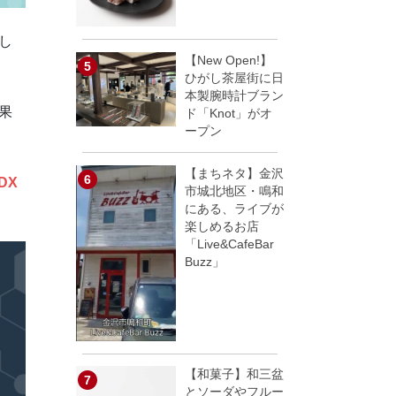
し
【New Open!】
ひがし茶屋街に日
本製腕時計ブラン
果
ド「Knot」がオ
ープン
【まちネタ】金沢
DX
市城北地区・鳴和
にある、ライブが
楽しめるお店
「Live&CafeBar
Buzz」
【和菓子】和三盆
とソーダやフルー