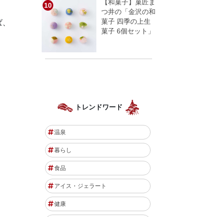
【和菓子】菓匠ま
つ井の「金沢の和
菓子 四季の上生
ば、
菓子 6個セット」
トレンドワード
温泉
暮らし
食品
アイス・ジェラート
健康