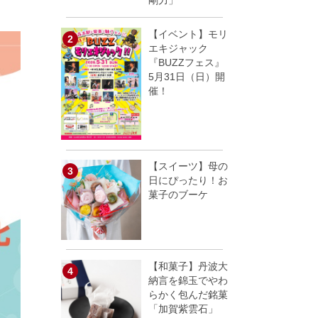
剛力」
【イベント】モリ
エキジャック
『BUZZフェス』
5月31日（日）開
催！
【スイーツ】母の
日にぴったり！お
菓子のブーケ
【和菓子】丹波大
納言を錦玉でやわ
らかく包んだ銘菓
「加賀紫雲石」