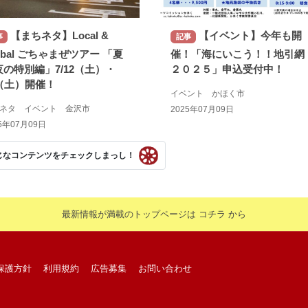
【まちネタ】Local &
【イベント】今年も開
事
記事
obal ごちゃまぜツアー 「夏
催！「海にいこう！！地引
夜の特別編」7/12（土）・
２０２５」申込受付中！
6（土）開催！
イベント かほく市
ちネタ イベント 金沢市
2025年07月09日
5年07月09日
じなコンテンツをチェックしまっし！
最新情報が満載のトップページは コチラ から
保護方針
利用規約
広告募集
お問い合わせ