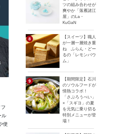
ツの組み合わせが
爽やか「落雁諸江
屋」のLa・
KuGaN
【スイーツ】職人
が一層一層焼き重
ね ふらん・どー
るの「レモンバウ
ム」
【期間限定】石川
のソウルフードが
情熱コラボ！
「さぶろうべい」
×「スギヨ」の夏
ソフ
を元気に乗り切る
特別メニューが登
ール
場！
や使