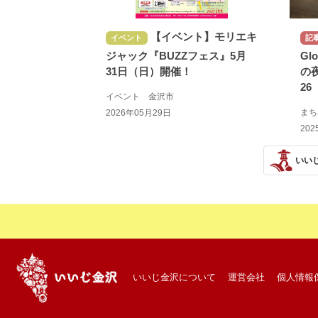
【イベント】モリエキ
イベント
記
ジャック『BUZZフェス』5月
Gl
31日（日）開催！
の
2
イベント 金沢市
ま
2026年05月29日
202
いい
いいじ金沢について
運営会社
個人情報