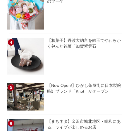
のブーケ
【和菓子】丹波大納言を錦玉でやわらか
く包んだ銘菓「加賀紫雲石」
【New Open!】ひがし茶屋街に日本製腕
時計ブランド「Knot」がオープン
【まちネタ】金沢市城北地区・鳴和にあ
る、ライブが楽しめるお店