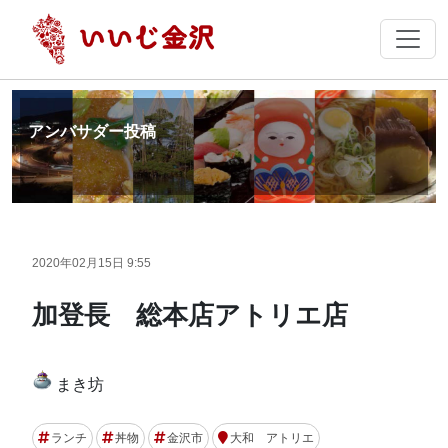
アンバサダー投稿
2020年02月15日 9:55
加登長 総本店アトリエ店
まき坊
ランチ
丼物
金沢市
大和 アトリエ