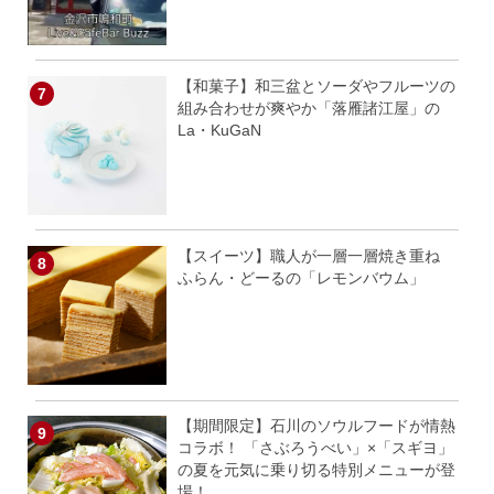
【和菓子】和三盆とソーダやフルーツの
組み合わせが爽やか「落雁諸江屋」の
La・KuGaN
【スイーツ】職人が一層一層焼き重ね
ふらん・どーるの「レモンバウム」
【期間限定】石川のソウルフードが情熱
コラボ！ 「さぶろうべい」×「スギヨ」
の夏を元気に乗り切る特別メニューが登
場！