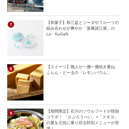
【和菓子】和三盆とソーダやフルーツの
組み合わせが爽やか「落雁諸江屋」の
La・KuGaN
【スイーツ】職人が一層一層焼き重ね
ふらん・どーるの「レモンバウム」
【期間限定】石川のソウルフードが情熱
コラボ！ 「さぶろうべい」×「スギヨ」
の夏を元気に乗り切る特別メニューが登
場！