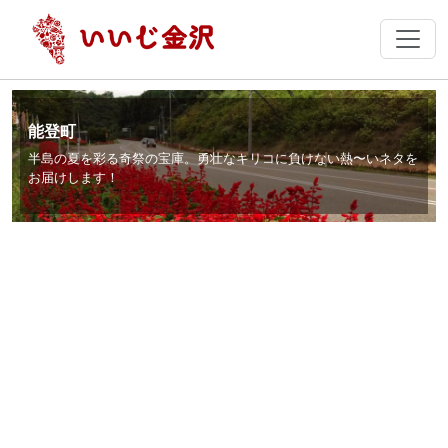
能登町
半島の夏を彩る奇祭の宝庫。勇壮なキリコに負けない熱〜いネタを
お届けします！