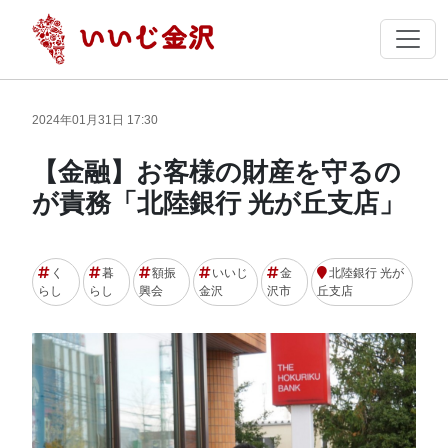
2024年01月31日 17:30
【金融】お客様の財産を守るの
が責務「北陸銀行 光が丘支店」
く
暮
額振
いいじ
金
北陸銀行 光が
らし
らし
興会
金沢
沢市
丘支店