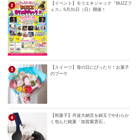
【イベント】モリエキジャック『BUZZフ
ェス』5月31日（日）開催！
【スイーツ】母の日にぴったり！お菓子
のブーケ
【和菓子】丹波大納言を錦玉でやわらか
く包んだ銘菓「加賀紫雲石」