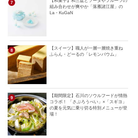
【和菓子】和三盆とソーダやフルーツの
組み合わせが爽やか「落雁諸江屋」の
La・KuGaN
【スイーツ】職人が一層一層焼き重ね
ふらん・どーるの「レモンバウム」
【期間限定】石川のソウルフードが情熱
コラボ！ 「さぶろうべい」×「スギヨ」
の夏を元気に乗り切る特別メニューが登
場！