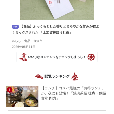
【食品】ふっくらとした香りとまろやかな甘みが程よ
PR
くミックスされた 「上加賀棒ほうじ茶」
暮らし 食品 金沢市
2026年06月11日
いいじなコンテンツをチェックしまっし！
閲覧ランキング
【ランチ】コスパ最強の「お得ランチ」
が、夜にも登場！「焼肉茶屋 暖庵・麵屋
食堂 剛力」