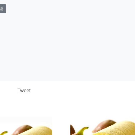
認
Tweet