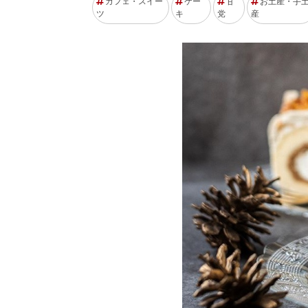
カフェ・スイー
ケー
甘
お土産・手
ツ
キ
党
産