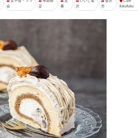
土
女子会・ママ
季節限
定
いいじ金
金沢
Cafe
会
定
番
沢
市
fukufuku