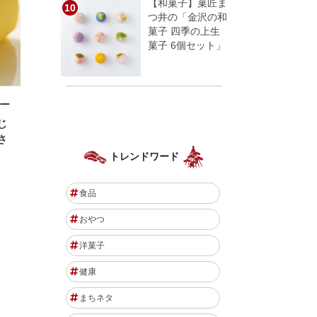
【和菓子】菓匠ま
つ井の「金沢の和
菓子 四季の上生
菓子 6個セット」
ー
じ
さ
トレンドワード
食品
おやつ
洋菓子
健康
まちネタ