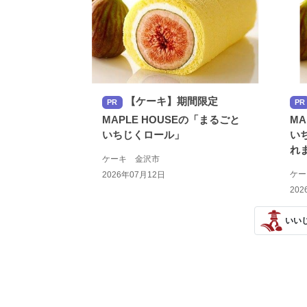
【ケーキ】期間限定
PR
PR
MAPLE HOUSEの「まるごと
MA
いちじくロール」
い
れ
ケーキ 金沢市
ケ
2026年07月12日
202
いい