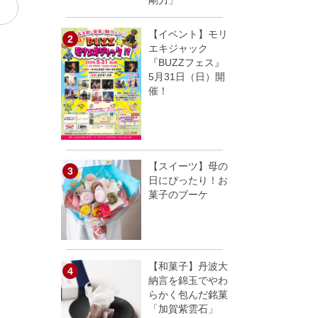
剛力」
【イベント】モリ
エキジャック
『BUZZフェス』
5月31日（日）開
催！
【スイーツ】母の
日にぴったり！お
菓子のブーケ
【和菓子】丹波大
納言を錦玉でやわ
らかく包んだ銘菓
「加賀紫雲石」