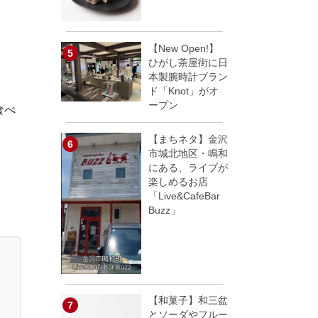
【New Open!】
ひがし茶屋街に日
本製腕時計ブラン
ド「Knot」がオ
ープン
食べ
【まちネタ】金沢
市城北地区・鳴和
にある、ライブが
楽しめるお店
「Live&CafeBar
Buzz」
【和菓子】和三盆
とソーダやフルー