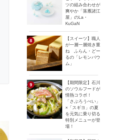
ツの組み合わせが
爽やか「落雁諸江
屋」のLa・
KuGaN
【スイーツ】職人
が一層一層焼き重
ね ふらん・どー
るの「レモンバウ
ム」
【期間限定】石川
のソウルフードが
情熱コラボ！
「さぶろうべい」
×「スギヨ」の夏
を元気に乗り切る
特別メニューが登
場！