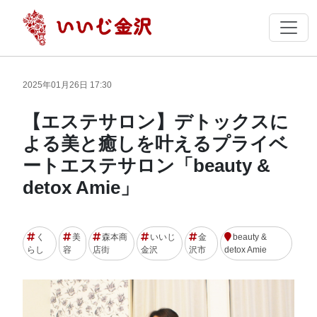
2025年01月26日 17:30
【エステサロン】デトックスに
よる美と癒しを叶えるプライベ
ートエステサロン「beauty &
detox Amie」
く
美
森本商
いいじ
金
beauty &
らし
容
店街
金沢
沢市
detox Amie