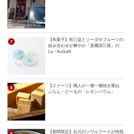
【和菓子】和三盆とソーダやフルーツの
組み合わせが爽やか「落雁諸江屋」の
La・KuGaN
【スイーツ】職人が一層一層焼き重ね
ふらん・どーるの「レモンバウム」
【期間限定】石川のソウルフードが情熱