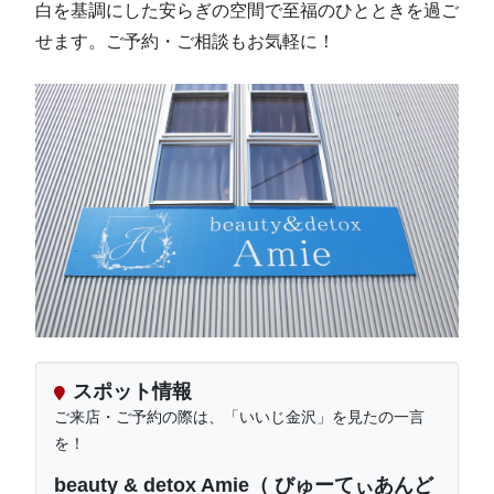
白を基調にした安らぎの空間で至福のひとときを過ご
せます。ご予約・ご相談もお気軽に！
スポット情報
ご来店・ご予約の際は、「いいじ金沢」を見たの一言
を！
beauty & detox Amie（ びゅーてぃあんど