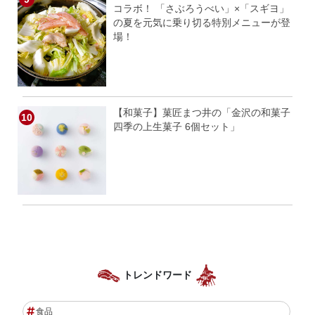
コラボ！ 「さぶろうべい」×「スギヨ」
の夏を元気に乗り切る特別メニューが登
場！
【和菓子】菓匠まつ井の「金沢の和菓子
四季の上生菓子 6個セット」
トレンドワード
食品