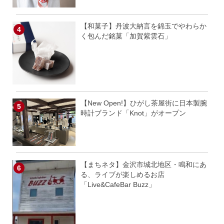
【和菓子】丹波大納言を錦玉でやわらか
く包んだ銘菓「加賀紫雲石」
【New Open!】ひがし茶屋街に日本製腕
時計ブランド「Knot」がオープン
【まちネタ】金沢市城北地区・鳴和にあ
る、ライブが楽しめるお店
「Live&CafeBar Buzz」