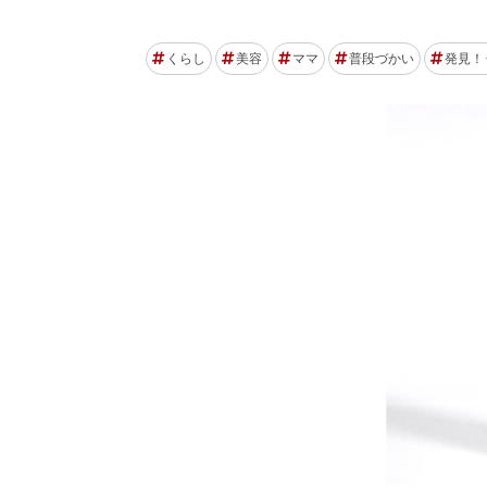
くらし
美容
ママ
普段づかい
発見！