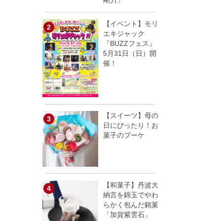
剛力」
【イベント】モリ
エキジャック
『BUZZフェス』
5月31日（日）開
催！
【スイーツ】母の
日にぴったり！お
菓子のブーケ
【和菓子】丹波大
納言を錦玉でやわ
らかく包んだ銘菓
「加賀紫雲石」