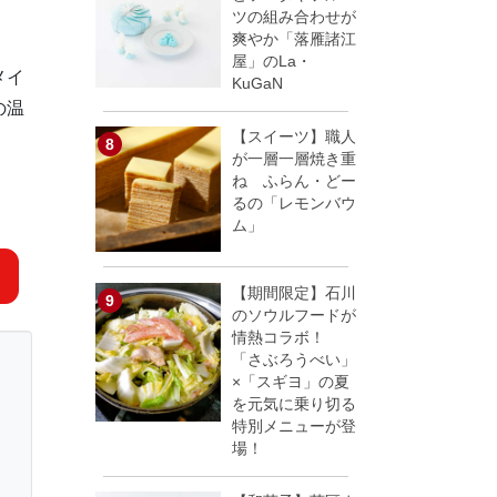
ツの組み合わせが
爽やか「落雁諸江
屋」のLa・
メイ
KuGaN
の温
【スイーツ】職人
が一層一層焼き重
ね ふらん・どー
るの「レモンバウ
ム」
【期間限定】石川
のソウルフードが
情熱コラボ！
「さぶろうべい」
×「スギヨ」の夏
を元気に乗り切る
特別メニューが登
場！