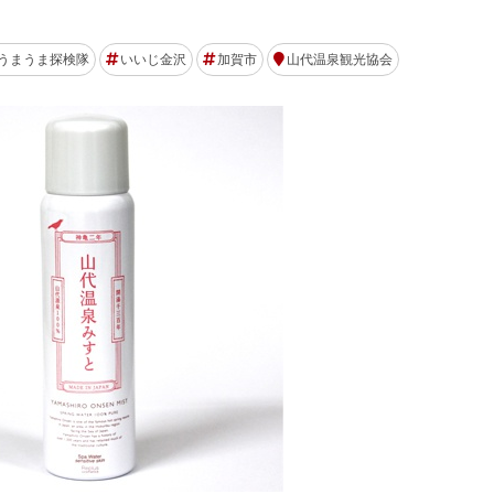
うまうま探検隊
いいじ金沢
加賀市
山代温泉観光協会