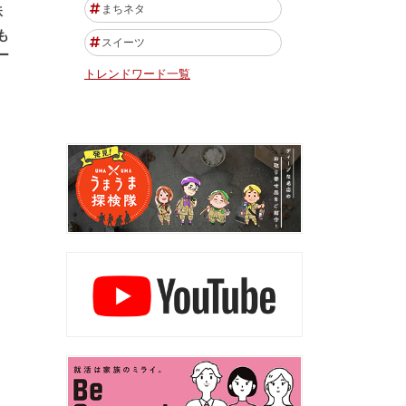
まちネタ
鉄
も
スイーツ
ー
トレンドワード一覧