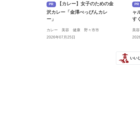
【カレー】女子のための金
PR
PR
沢カレー「金澤べっぴんカレ
ャ
ー」
す
カレー 美容 健康 野々市市
美
2026年07月25日
202
いい