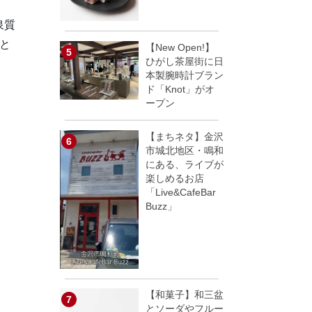
泉質
と
【New Open!】
ひがし茶屋街に日
本製腕時計ブラン
ド「Knot」がオ
ープン
【まちネタ】金沢
市城北地区・鳴和
にある、ライブが
楽しめるお店
「Live&CafeBar
Buzz」
【和菓子】和三盆
とソーダやフルー