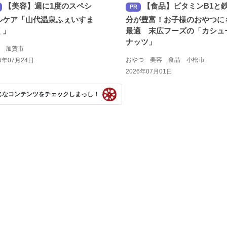
【美容】週に1度のスペシ
【食品】ビタミンB1と
PR
ルケア「山代温泉ふぇいすま
分が豊富！お子様のおやつに
く」
最適 末広フーズの「カシュ
ナッツ」
容 加賀市
おやつ 美容 食品 小松市
6年07月24日
2026年07月01日
じなコンテンツをチェックしまっし！