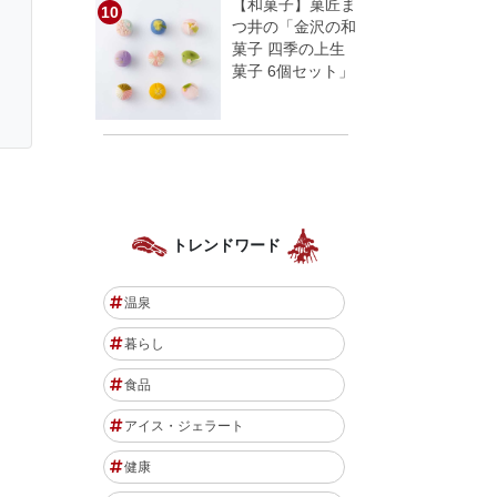
【和菓子】菓匠ま
つ井の「金沢の和
菓子 四季の上生
菓子 6個セット」
トレンドワード
温泉
暮らし
食品
アイス・ジェラート
健康