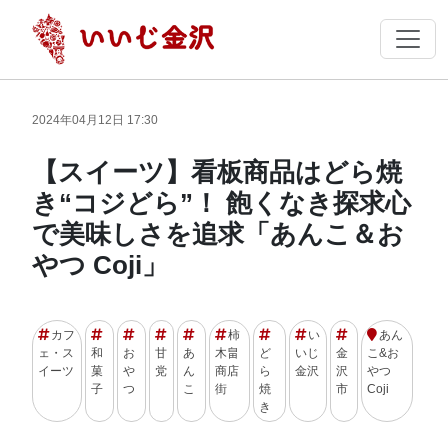
2024年04月12日 17:30
【スイーツ】看板商品はどら焼
き“コジどら”！ 飽くなき探求心
で美味しさを追求「あんこ＆お
やつ Coji」
カフ
柿
い
あん
ェ・ス
和
お
甘
あ
木畠
ど
いじ
金
こ&お
イーツ
菓
や
党
ん
商店
ら
金沢
沢
やつ
子
つ
こ
街
焼
市
Coji
き