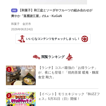
【和菓子】和三盆とソーダやフルーツの組み合わせが
PR
爽やか「落雁諸江屋」のLa・KuGaN
和菓子 金沢市
2026年06月24日
いいじなコンテンツをチェックしまっし！
閲覧ランキング
【ランチ】コスパ最強の「お得ランチ」
が、夜にも登場！「焼肉茶屋 暖庵・麵屋
食堂 剛力」
【イベント】モリエキジャック『BUZZフ
ェス』5月31日（日）開催！