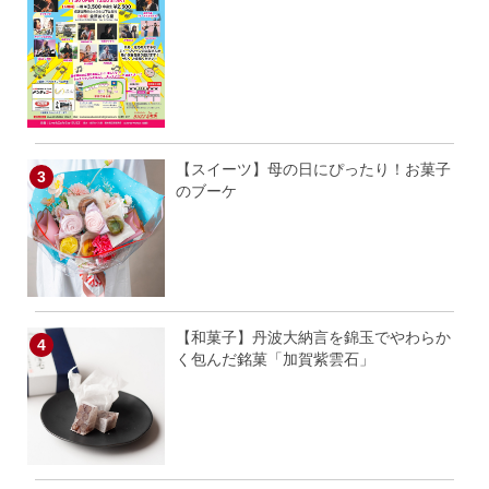
【スイーツ】母の日にぴったり！お菓子
のブーケ
【和菓子】丹波大納言を錦玉でやわらか
く包んだ銘菓「加賀紫雲石」