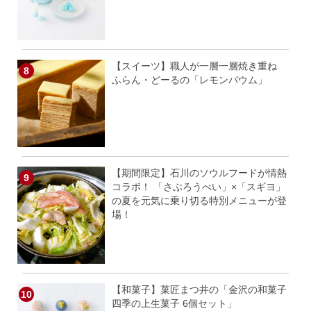
【スイーツ】職人が一層一層焼き重ね
ふらん・どーるの「レモンバウム」
【期間限定】石川のソウルフードが情熱
コラボ！ 「さぶろうべい」×「スギヨ」
の夏を元気に乗り切る特別メニューが登
場！
【和菓子】菓匠まつ井の「金沢の和菓子
四季の上生菓子 6個セット」