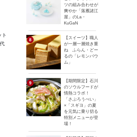
ツの組み合わせが
爽やか「落雁諸江
屋」のLa・
KuGaN
ット
【スイーツ】職人
代
が一層一層焼き重
ね ふらん・どー
るの「レモンバウ
ム」
【期間限定】石川
のソウルフードが
情熱コラボ！
「さぶろうべい」
×「スギヨ」の夏
を元気に乗り切る
特別メニューが登
場！