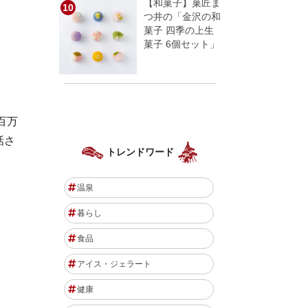
【和菓子】菓匠ま
つ井の「金沢の和
菓子 四季の上生
菓子 6個セット」
百万
話さ
トレンドワード
温泉
暮らし
食品
アイス・ジェラート
健康