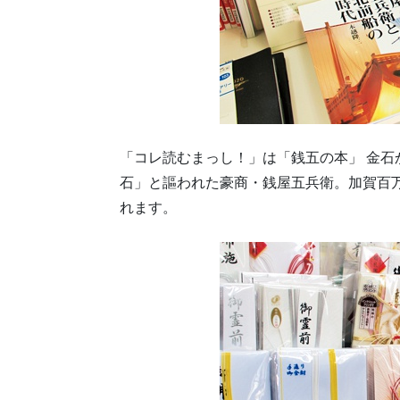
「コレ読むまっし！」は「銭五の本」 金
石」と謳われた豪商・銭屋五兵衛。加賀百
れます。