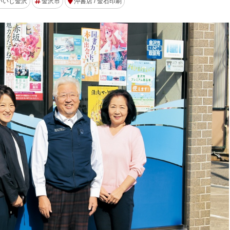
いいじ金沢
金沢市
沖書店 / 金石印刷