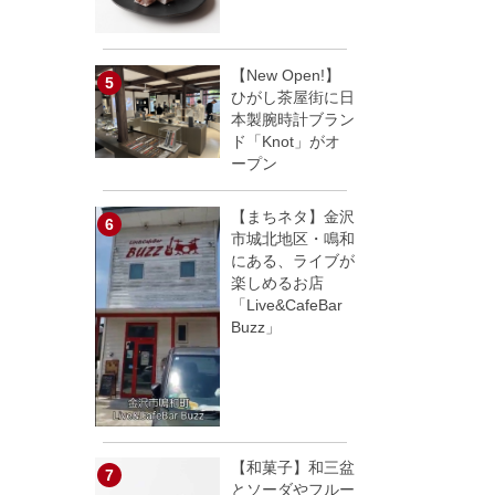
【New Open!】
ひがし茶屋街に日
本製腕時計ブラン
ド「Knot」がオ
ープン
【まちネタ】金沢
市城北地区・鳴和
にある、ライブが
楽しめるお店
「Live&CafeBar
Buzz」
【和菓子】和三盆
とソーダやフルー