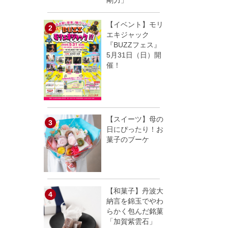
剛力」
【イベント】モリ
エキジャック
『BUZZフェス』
5月31日（日）開
催！
【スイーツ】母の
日にぴったり！お
菓子のブーケ
【和菓子】丹波大
納言を錦玉でやわ
らかく包んだ銘菓
「加賀紫雲石」