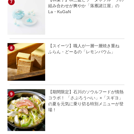
組み合わせが爽やか「落雁諸江屋」の
La・KuGaN
【スイーツ】職人が一層一層焼き重ね
ふらん・どーるの「レモンバウム」
【期間限定】石川のソウルフードが情熱
コラボ！ 「さぶろうべい」×「スギヨ」
の夏を元気に乗り切る特別メニューが登
場！