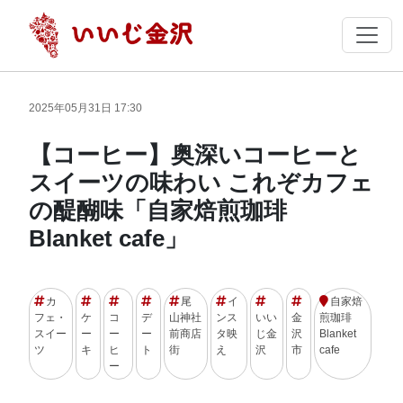
2025年05月31日 17:30
【コーヒー】奥深いコーヒーと
スイーツの味わい これぞカフェ
の醍醐味「自家焙煎珈琲
Blanket cafe」
カ
尾
イ
自家焙
フェ・
ケ
コ
デ
山神社
ンス
いい
金
煎珈琲
スイー
ー
ー
ー
前商店
タ映
じ金
沢
Blanket
ツ
キ
ヒ
ト
街
え
沢
市
cafe
ー