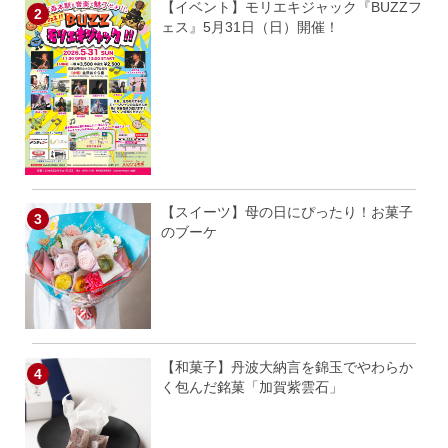
【イベント】モリエキジャック『BUZZフ
ェス』5月31日（日）開催！
【スイーツ】母の日にぴったり！お菓子
のブーケ
【和菓子】丹波大納言を錦玉でやわらか
く包んだ銘菓「加賀紫雲石」