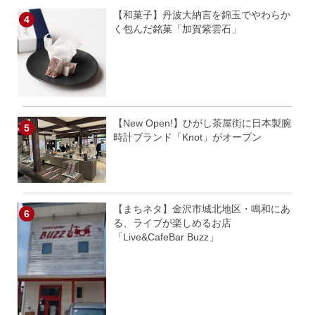
【和菓子】丹波大納言を錦玉でやわらか
く包んだ銘菓「加賀紫雲石」
【New Open!】ひがし茶屋街に日本製腕
時計ブランド「Knot」がオープン
【まちネタ】金沢市城北地区・鳴和にあ
る、ライブが楽しめるお店
「Live&CafeBar Buzz」