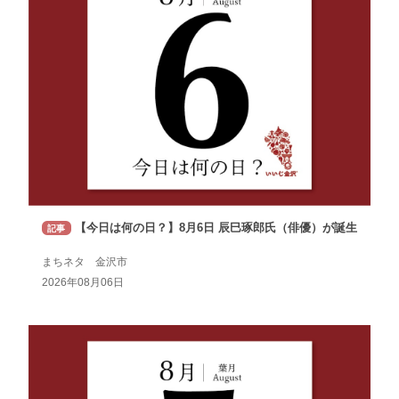
【今日は何の日？】8月6日 辰巳琢郎氏（俳優）が誕生
記事
まちネタ 金沢市
2026年08月06日