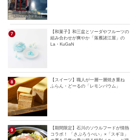
【和菓子】和三盆とソーダやフルーツの
組み合わせが爽やか「落雁諸江屋」の
La・KuGaN
【スイーツ】職人が一層一層焼き重ね
ふらん・どーるの「レモンバウム」
【期間限定】石川のソウルフードが情熱
コラボ！ 「さぶろうべい」×「スギヨ」