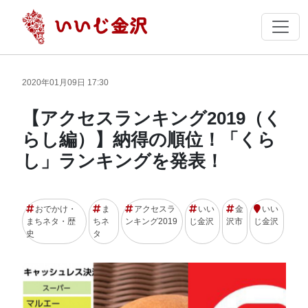
2020年01月09日 17:30
【アクセスランキング2019（く
らし編）】納得の順位！「くら
し」ランキングを発表！
おでかけ・
ま
アクセスラ
いい
金
いい
まちネタ・歴
ちネ
ンキング2019
じ金沢
沢市
じ金沢
史
タ