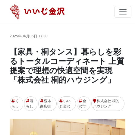
2025年04月06日 17:30
【家具・桐タンス】暮らしを彩
るトータルコーディネート 上質
提案で理想の快適空間を実現
「株式会社 桐的ハウジング」
く
暮
森本
いい
金
株式会社 桐的
らし
らし
商店街
じ金沢
沢市
ハウジング