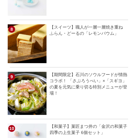
【スイーツ】職人が一層一層焼き重ね
ふらん・どーるの「レモンバウム」
【期間限定】石川のソウルフードが情熱
コラボ！ 「さぶろうべい」×「スギヨ」
の夏を元気に乗り切る特別メニューが登
場！
【和菓子】菓匠まつ井の「金沢の和菓子
四季の上生菓子 6個セット」