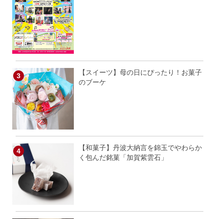
【スイーツ】母の日にぴったり！お菓子
のブーケ
【和菓子】丹波大納言を錦玉でやわらか
く包んだ銘菓「加賀紫雲石」