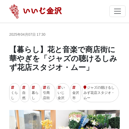
2025年04月07日 17:30
【暮らし】花と音楽で商店街に
華やぎを「ジャズの聴けるしみ
ず花店スタジオ・ムー」
石
い
ジャズの聴けるし
くら
自
暮ら
引商
いじ
金沢
みず花店スタジオ・
し
然
し
店街
金沢
市
ムー