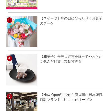
【スイーツ】母の日にぴったり！お菓子
のブーケ
【和菓子】丹波大納言を錦玉でやわらか
く包んだ銘菓「加賀紫雲石」
【New Open!】ひがし茶屋街に日本製腕
時計ブランド「Knot」がオープン