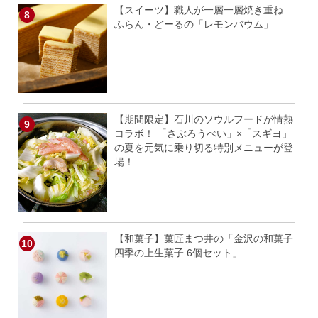
【スイーツ】職人が一層一層焼き重ね
ふらん・どーるの「レモンバウム」
【期間限定】石川のソウルフードが情熱
コラボ！ 「さぶろうべい」×「スギヨ」
の夏を元気に乗り切る特別メニューが登
場！
【和菓子】菓匠まつ井の「金沢の和菓子
四季の上生菓子 6個セット」