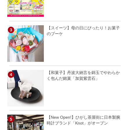
【スイーツ】母の日にぴったり！お菓子
のブーケ
【和菓子】丹波大納言を錦玉でやわらか
く包んだ銘菓「加賀紫雲石」
【New Open!】ひがし茶屋街に日本製腕
時計ブランド「Knot」がオープン