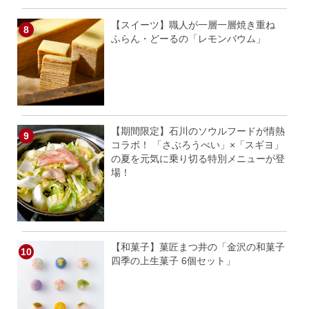
【スイーツ】職人が一層一層焼き重ね
ふらん・どーるの「レモンバウム」
【期間限定】石川のソウルフードが情熱
コラボ！ 「さぶろうべい」×「スギヨ」
の夏を元気に乗り切る特別メニューが登
場！
【和菓子】菓匠まつ井の「金沢の和菓子
四季の上生菓子 6個セット」