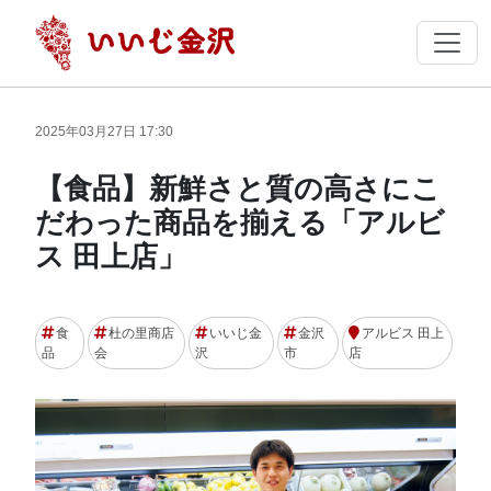
2025年03月27日 17:30
【食品】新鮮さと質の高さにこ
だわった商品を揃える「アルビ
ス 田上店」
食
杜の里商店
いいじ金
金沢
アルビス 田上
品
会
沢
市
店