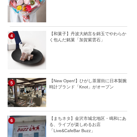
【和菓子】丹波大納言を錦玉でやわらか
く包んだ銘菓「加賀紫雲石」
【New Open!】ひがし茶屋街に日本製腕
時計ブランド「Knot」がオープン
【まちネタ】金沢市城北地区・鳴和にあ
る、ライブが楽しめるお店
「Live&CafeBar Buzz」