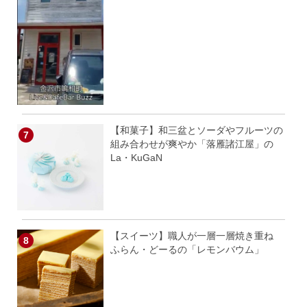
【和菓子】和三盆とソーダやフルーツの
組み合わせが爽やか「落雁諸江屋」の
La・KuGaN
【スイーツ】職人が一層一層焼き重ね
ふらん・どーるの「レモンバウム」