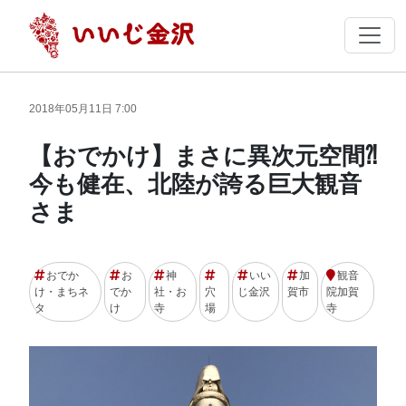
2018年05月11日 7:00
【おでかけ】まさに異次元空間⁈
今も健在、北陸が誇る巨大観音
さま
おでか
お
神
いい
加
観音
け・まちネ
でか
社・お
穴
じ金沢
賀市
院加賀
タ
け
寺
場
寺