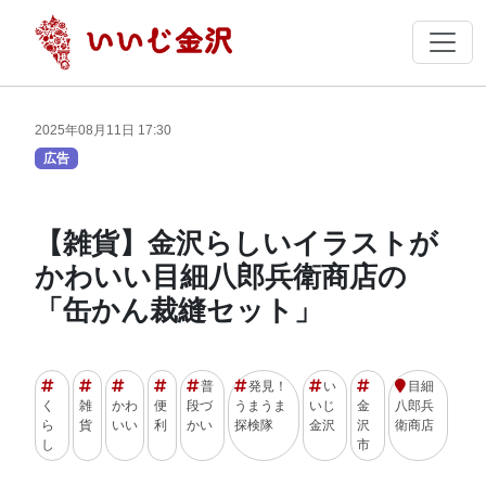
2025年08月11日 17:30
広告
【雑貨】金沢らしいイラストが
かわいい目細八郎兵衛商店の
「缶かん裁縫セット」
普
発見！
い
目細
く
雑
かわ
便
段づ
うまうま
いじ
金
八郎兵
ら
貨
いい
利
かい
探検隊
金沢
沢
衛商店
し
市