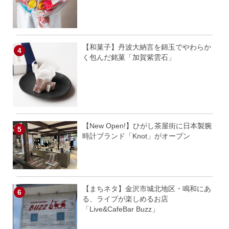
【和菓子】丹波大納言を錦玉でやわらか
く包んだ銘菓「加賀紫雲石」
【New Open!】ひがし茶屋街に日本製腕
時計ブランド「Knot」がオープン
【まちネタ】金沢市城北地区・鳴和にあ
る、ライブが楽しめるお店
「Live&CafeBar Buzz」