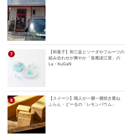
【和菓子】和三盆とソーダやフルーツの
組み合わせが爽やか「落雁諸江屋」の
La・KuGaN
【スイーツ】職人が一層一層焼き重ね
ふらん・どーるの「レモンバウム」