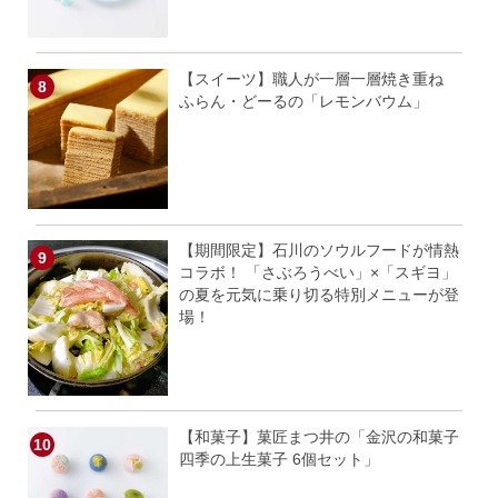
【スイーツ】職人が一層一層焼き重ね
ふらん・どーるの「レモンバウム」
【期間限定】石川のソウルフードが情熱
コラボ！ 「さぶろうべい」×「スギヨ」
の夏を元気に乗り切る特別メニューが登
場！
【和菓子】菓匠まつ井の「金沢の和菓子
四季の上生菓子 6個セット」