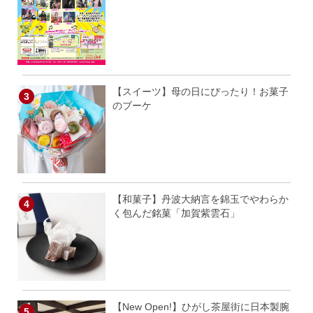
【スイーツ】母の日にぴったり！お菓子
のブーケ
【和菓子】丹波大納言を錦玉でやわらか
く包んだ銘菓「加賀紫雲石」
【New Open!】ひがし茶屋街に日本製腕