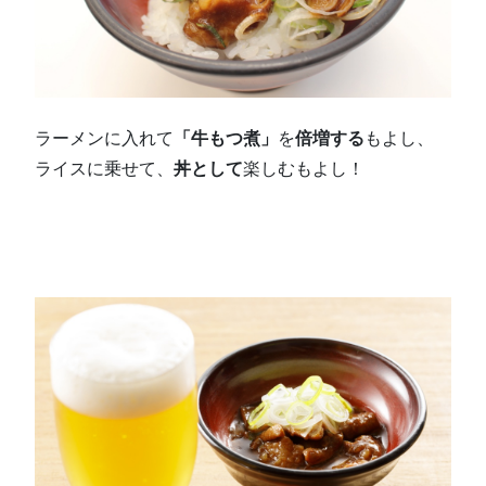
ラーメンに入れて
「牛もつ煮」
を
倍増する
もよし、
ライスに乗せて、
丼として
楽しむもよし！