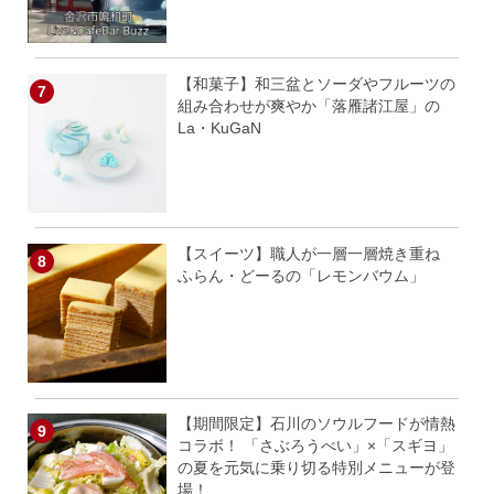
【和菓子】和三盆とソーダやフルーツの
組み合わせが爽やか「落雁諸江屋」の
La・KuGaN
【スイーツ】職人が一層一層焼き重ね
ふらん・どーるの「レモンバウム」
【期間限定】石川のソウルフードが情熱
コラボ！ 「さぶろうべい」×「スギヨ」
の夏を元気に乗り切る特別メニューが登
場！