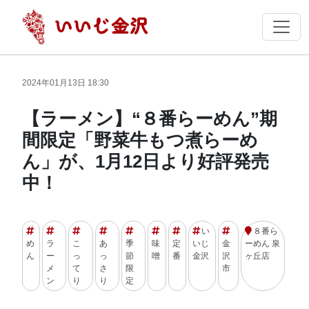
2024年01月13日 18:30
【ラーメン】“８番らーめん”期
間限定「野菜牛もつ煮らーめ
ん」が、1月12日より好評発売
中！
い
８番ら
め
ラ
こ
あ
季
味
定
いじ
金
ーめん 泉
ん
ー
っ
っ
節
噌
番
金沢
沢
ヶ丘店
メ
て
さ
限
市
ン
り
り
定