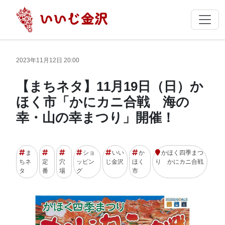
2023年11月12日 20:00
【まちネタ】11月19日（日）か
ほく市「かにカニ合戦 海の
幸・山の幸まつり」開催！
ま
ショ
いい
か
かほく四季まつ
ちネ
定
穴
ッピン
じ金沢
ほく
り かにカニ合戦
タ
番
場
グ
市