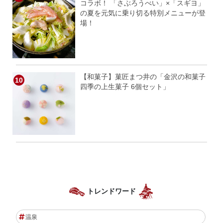
コラボ！ 「さぶろうべい」×「スギヨ」
の夏を元気に乗り切る特別メニューが登
場！
【和菓子】菓匠まつ井の「金沢の和菓子
四季の上生菓子 6個セット」
トレンドワード
温泉