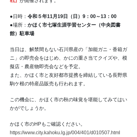
戦』
が開催されます。
●日時：
令和５年11月19日（日）9：00～13：00
●場所：
かほく市七塚生涯学習センター（中央図書
館）駐車場
当日は、解禁間もない石川県産の「加能ガニ・香箱ガ
ニ」の即売会をはじめ、かにの重さ当てクイズや、模
擬店・農産物即売会などを予定。
また、かほく市と友好都市提携を締結している長野県
駒ケ根の特産品販売も行われます。
この機会に、かほく市の秋の味覚を堪能してみてはい
かがでしょうか。
かほく市のHPもご確認ください。
https://www.city.kahoku.lg.jp/004/401/d010507.html