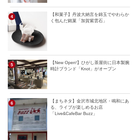
【和菓子】丹波大納言を錦玉でやわらか
く包んだ銘菓「加賀紫雲石」
【New Open!】ひがし茶屋街に日本製腕
時計ブランド「Knot」がオープン
【まちネタ】金沢市城北地区・鳴和にあ
る、ライブが楽しめるお店
「Live&CafeBar Buzz」