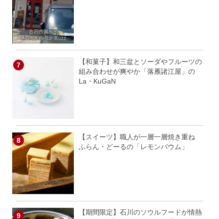
【和菓子】和三盆とソーダやフルーツの
組み合わせが爽やか「落雁諸江屋」の
La・KuGaN
【スイーツ】職人が一層一層焼き重ね
ふらん・どーるの「レモンバウム」
【期間限定】石川のソウルフードが情熱