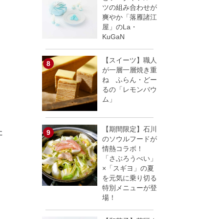
ツの組み合わせが
爽やか「落雁諸江
屋」のLa・
KuGaN
【スイーツ】職人
が一層一層焼き重
ね ふらん・どー
るの「レモンバウ
ム」
【期間限定】石川
た
のソウルフードが
情熱コラボ！
「さぶろうべい」
×「スギヨ」の夏
を元気に乗り切る
特別メニューが登
場！