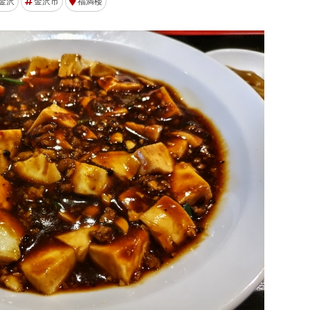
金沢
金沢市
福満楼