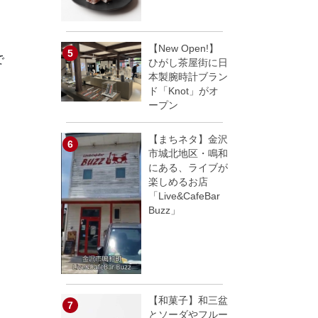
【New Open!】
で
ひがし茶屋街に日
本製腕時計ブラン
ド「Knot」がオ
ープン
【まちネタ】金沢
市城北地区・鳴和
にある、ライブが
楽しめるお店
「Live&CafeBar
Buzz」
【和菓子】和三盆
とソーダやフルー