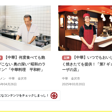
【中華】何度食べても飽
【中華】いつでもおい
事
記事
がこない 奥の深い“昭和のラ
く焼きたてを提供！「第7 ギ
メン”「中華料理 平和軒」
ーザの店」
ーメン 中華 金沢市
中華 金沢市
5年04月26日
2025年03月20日
じなコンテンツをチェックしまっし！