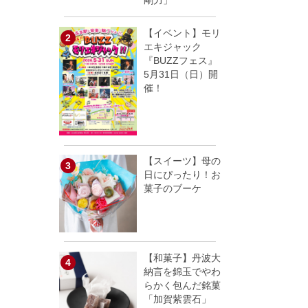
剛力」
【イベント】モリ
エキジャック
『BUZZフェス』
5月31日（日）開
催！
【スイーツ】母の
日にぴったり！お
菓子のブーケ
【和菓子】丹波大
納言を錦玉でやわ
らかく包んだ銘菓
「加賀紫雲石」