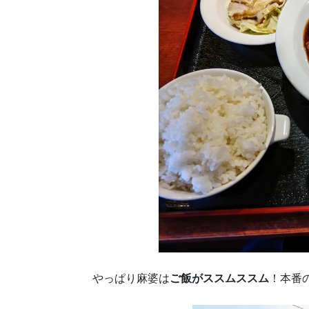
やっぱり麻婆は
ご飯がススムススム
！本番