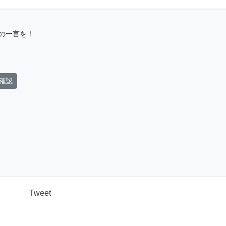
の一言を！
確認
Tweet