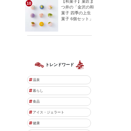
【和菓子】菓匠ま
つ井の「金沢の和
菓子 四季の上生
菓子 6個セット」
トレンドワード
温泉
暮らし
食品
アイス・ジェラート
健康