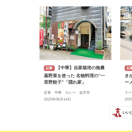
【中華】自家栽培の無農
記事
記
薬野菜を使った 名物料理の“一
き
里野餃子”「隠れ家」
ー
定食 中華 カレー 金沢市
ラ
2025年06月14日
202
いい