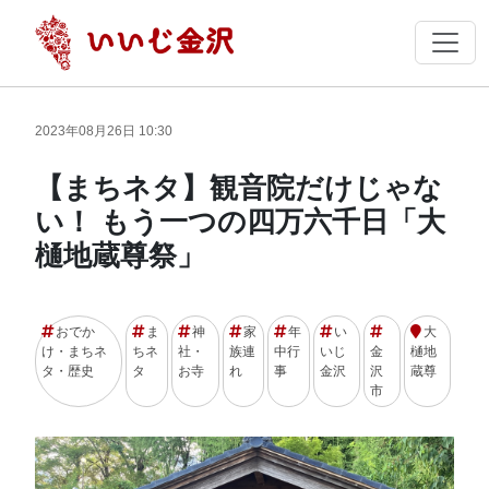
2023年08月26日 10:30
【まちネタ】観音院だけじゃな
い！ もう一つの四万六千日「大
樋地蔵尊祭」
おでか
ま
神
家
年
い
大
け・まちネ
ちネ
社・
族連
中行
いじ
金
樋地
タ・歴史
タ
お寺
れ
事
金沢
沢
蔵尊
市