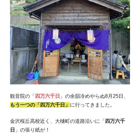
観音院の「
四万六千日
」の余韻冷めやらぬ8月25日、
もう一つの「四万六千日」
に行ってきました。
金沢桜丘高校近く、大樋町の道路沿いに「
四万六千
日
」の張り紙が！