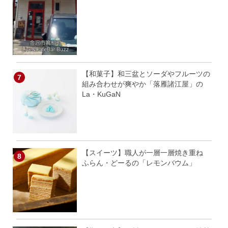
【和菓子】和三盆とソーダやフルーツの
組み合わせが爽やか「落雁諸江屋」の
La・KuGaN
【スイーツ】職人が一層一層焼き重ね
ふらん・どーるの「レモンバウム」