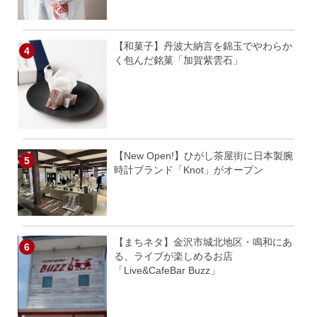
【和菓子】丹波大納言を錦玉でやわらか
く包んだ銘菓「加賀紫雲石」
【New Open!】ひがし茶屋街に日本製腕
時計ブランド「Knot」がオープン
【まちネタ】金沢市城北地区・鳴和にあ
る、ライブが楽しめるお店
「Live&CafeBar Buzz」