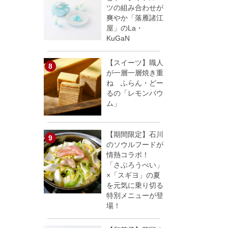
ツの組み合わせが
爽やか「落雁諸江
屋」のLa・
KuGaN
【スイーツ】職人
が一層一層焼き重
ね ふらん・どー
るの「レモンバウ
ム」
【期間限定】石川
のソウルフードが
情熱コラボ！
「さぶろうべい」
×「スギヨ」の夏
を元気に乗り切る
特別メニューが登
場！