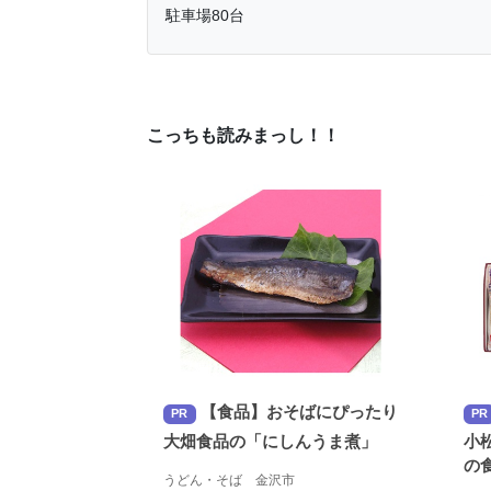
駐車場80台
こっちも読みまっし！！
【食品】おそばにぴったり
PR
PR
大畑食品の「にしんうま煮」
小
の
うどん・そば 金沢市