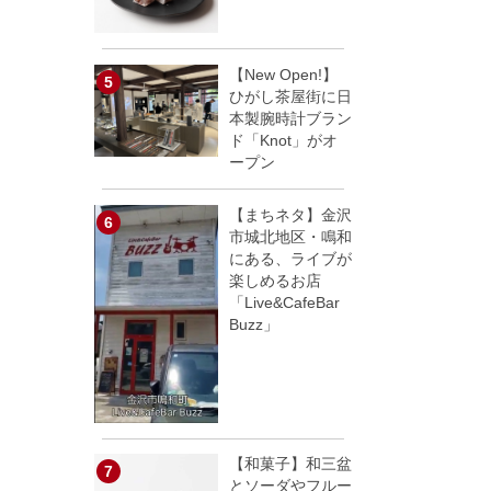
【New Open!】
ひがし茶屋街に日
本製腕時計ブラン
ド「Knot」がオ
ープン
【まちネタ】金沢
市城北地区・鳴和
にある、ライブが
楽しめるお店
「Live&CafeBar
Buzz」
【和菓子】和三盆
とソーダやフルー