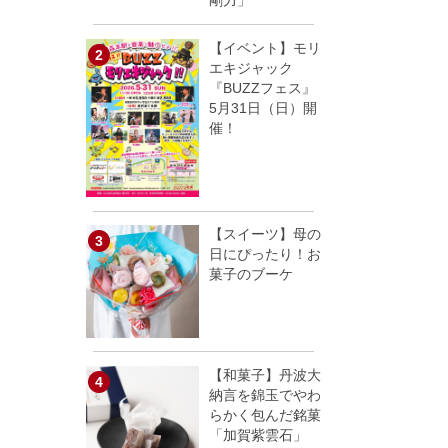
剛力」
【イベント】モリ
エキジャック
『BUZZフェス』
5月31日（日）開
催！
【スイーツ】母の
日にぴったり！お
菓子のブーケ
【和菓子】丹波大
納言を錦玉でやわ
らかく包んだ銘菓
「加賀紫雲石」