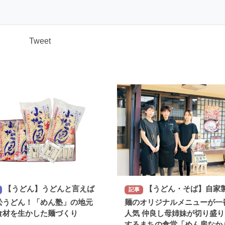
Tweet
【うどん】うどんと言えば
【うどん・そば】自家
記事
松うどん！「めん塾」の地元
麺のオリジナルメニューが一
食材を生かした麺づくり
人気 仲良し母姉妹が切り盛り
するまちの食堂「めん房なか