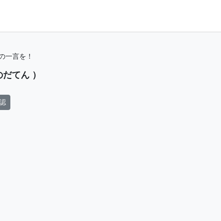
の一言を！
のだてん ）
認