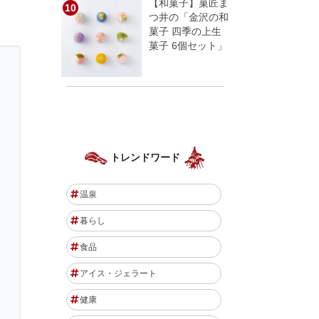
【和菓子】菓匠ま
つ井の「金沢の和
菓子 四季の上生
菓子 6個セット」
トレンドワード
温泉
暮らし
食品
アイス・ジェラート
健康