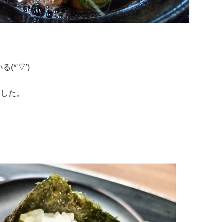
*'▽')
ました。