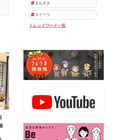
まちネタ
スイーツ
トレンドワード一覧
製
番
も