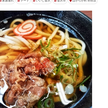
家族連れ
デート
いいじ金沢
金沢市
ほがらか村 野田店