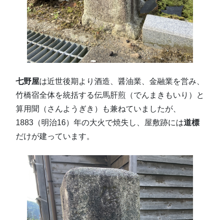
七野屋
は近世後期より酒造、醤油業、金融業を営み、
竹橋宿全体を統括する伝馬肝煎（でんまきもいり）と
算用聞（さんようぎき）も兼ねていましたが、
1883（明治16）年の大火で焼失し、屋敷跡には
道標
だけが建っています。