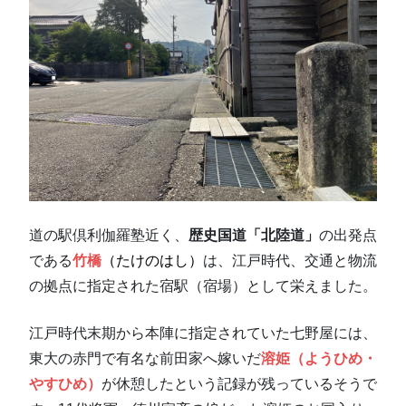
道の駅倶利伽羅塾近く、
歴史国道「北陸道」
の出発点
である
竹橋
（たけのはし）
は、江戸時代、交通と物流
の拠点に指定された宿駅（宿場）として栄えました。
江戸時代末期から本陣に指定されていた七野屋には、
東大の赤門で有名な前田家へ嫁いだ
溶姫（ようひめ・
やすひめ）
が休憩したという記録が残っているそうで