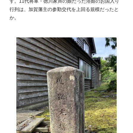
す。11代将軍・徳川家斉の娘だった溶姫のお国入り
行列は、加賀藩主の参勤交代を上回る規模だったと
か。