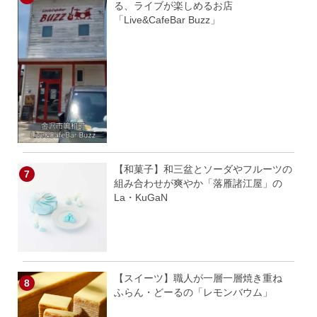
る、ライブが楽しめるお店
「Live&CafeBar Buzz」
【和菓子】和三盆とソーダやフルーツの
組み合わせが爽やか「落雁諸江屋」の
La・KuGaN
【スイーツ】職人が一層一層焼き重ね
ふらん・どーるの「レモンバウム」