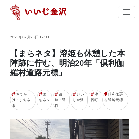
2023年07月25日 19:30
【まちネタ】溶姫も休憩した本
陣跡に佇む、明治20年「倶利伽
羅村道路元標」
おでか
ま
遺
いい
津
倶利伽羅
け・まちネ
ちネタ
跡・遺
じ金沢
幡町
村道路元標
タ
構