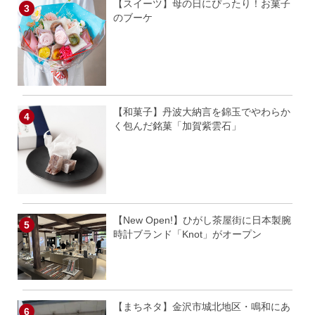
【スイーツ】母の日にぴったり！お菓子
のブーケ
【和菓子】丹波大納言を錦玉でやわらか
く包んだ銘菓「加賀紫雲石」
【New Open!】ひがし茶屋街に日本製腕
時計ブランド「Knot」がオープン
【まちネタ】金沢市城北地区・鳴和にあ