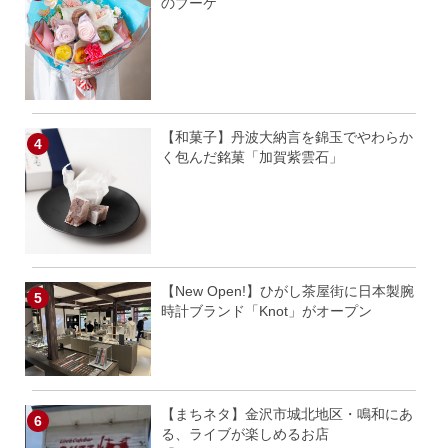
のブーケ
【和菓子】丹波大納言を錦玉でやわらか
く包んだ銘菓「加賀紫雲石」
【New Open!】ひがし茶屋街に日本製腕
時計ブランド「Knot」がオープン
【まちネタ】金沢市城北地区・鳴和にあ
る、ライブが楽しめるお店