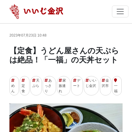
2023年07月23日 10:48
【定食】うどん屋さんの天ぷら
は絶品！「一福」の天丼セット
天
あ
家
デ
いい
金
め
定
ぷら
っさ
族連
ート
じ金沢
沢市
一
ん
食
り
れ
福