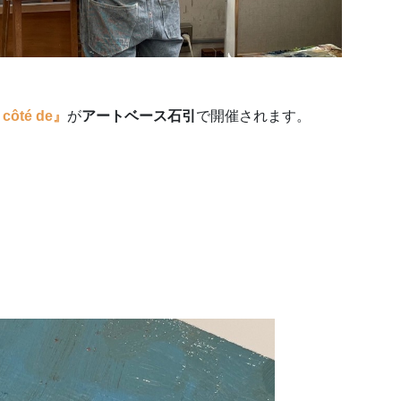
côté de』
が
アートベース石引
で開催されます。
、