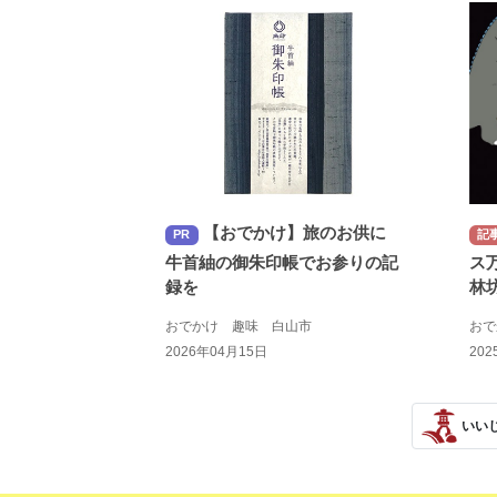
【おでかけ】旅のお供に
PR
記
牛首紬の御朱印帳でお参りの記
ス万
録を
林
おでかけ 趣味 白山市
お
2026年04月15日
202
いい