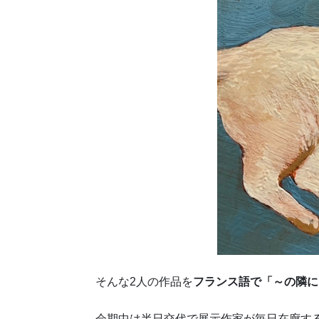
そんな2人の作品を
フランス語で「～の隣に
会期中は半日交代で展示作家が毎日在廊す