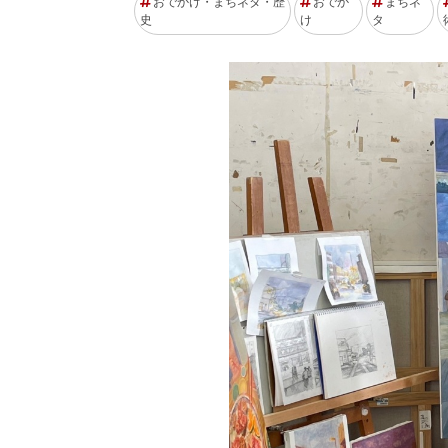
おでかけ・まちネタ・歴
おでか
まちネ
史
け
タ