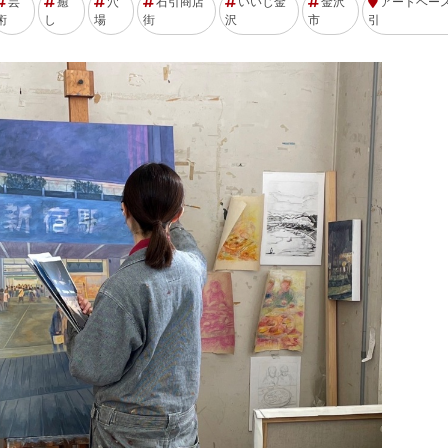
芸
癒
穴
石引商店
いいじ金
金沢
アートベー
術
し
場
街
沢
市
引