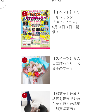
剛力」
ス石
【イベント】モリ
エキジャック
『BUZZフェス』
5月31日（日）開
催！
【スイーツ】母の
日にぴったり！お
菓子のブーケ
【和菓子】丹波大
納言を錦玉でやわ
らかく包んだ銘菓
「加賀紫雲石」