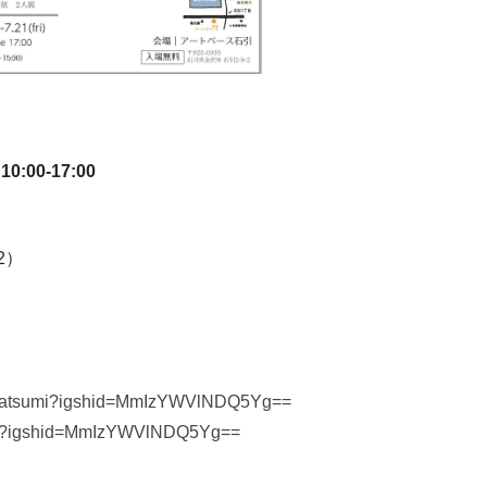
00-17:00
2）
hi.natsumi?igshid=MmIzYWVlNDQ5Yg==
fuji?igshid=MmIzYWVlNDQ5Yg==