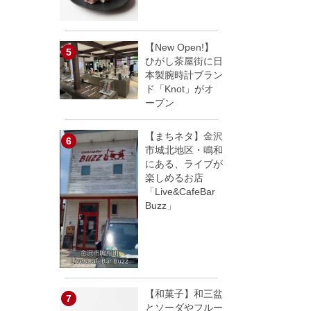
【New Open!】
ひがし茶屋街に日
本製腕時計ブラン
ド「Knot」がオ
ープン
【まちネタ】金沢
市城北地区・鳴和
にある、ライブが
楽しめるお店
「Live&CafeBar
Buzz」
【和菓子】和三盆
とソーダやフルー