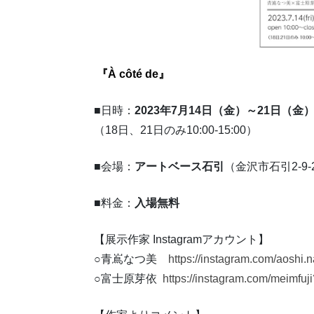
『À côté de』
■日時：
2023年7月14日（金）～21日（金）10:
（18日、21日のみ10:00-15:00）
■会場：
アートベース石引
（金沢市石引2-9-
■料金：
入場無料
【展示作家 Instagramアカウント】
○青嶌なつ美
https://instagram.com/aos
○富士原芽依
https://instagram.com/meim