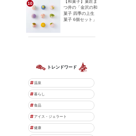
【和菓子】菓匠ま
つ井の「金沢の和
菓子 四季の上生
菓子 6個セット」
トレンドワード
温泉
暮らし
食品
アイス・ジェラート
健康