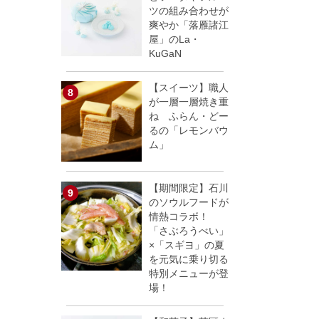
ツの組み合わせが
爽やか「落雁諸江
屋」のLa・
KuGaN
【スイーツ】職人
が一層一層焼き重
ね ふらん・どー
るの「レモンバウ
ム」
【期間限定】石川
のソウルフードが
情熱コラボ！
「さぶろうべい」
×「スギヨ」の夏
を元気に乗り切る
特別メニューが登
場！