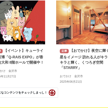
【イベント】キューライ
【おでかけ】夜空に輝
事
記事
博「Q-RAIS EXPO」が香
星をイメージ 訪れる人がキラ
坊大和 8階ホールで開催中！
キラと輝く、くつろぎ空間
「STARRY」
でかけ 金沢市
おでかけ 金沢市
5年11月27日
2025年06月21日
じなコンテンツをチェックしまっし！