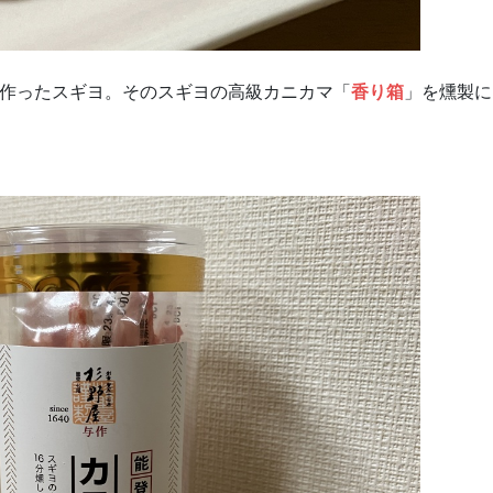
作ったスギヨ。そのスギヨの高級カニカマ「
香り箱
」を燻製に
！