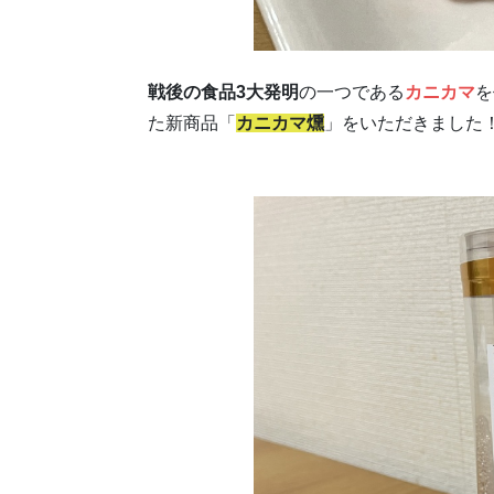
戦後の食品3大発明
の一つである
カニカマ
を
た新商品「
カニカマ燻
」をいただきました