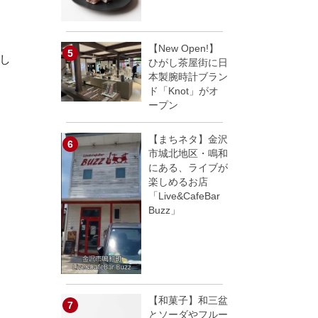
【New Open!】
し
ひがし茶屋街に日
本製腕時計ブラン
ド「Knot」がオ
ープン
【まちネタ】金沢
市城北地区・鳴和
にある、ライブが
楽しめるお店
「Live&CafeBar
Buzz」
【和菓子】和三盆
とソーダやフルー