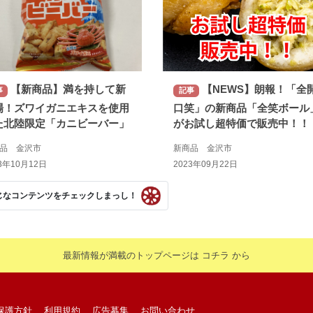
【新商品】満を持して新
【NEWS】朗報！「全
事
記事
場！ズワイガニエキスを使用
口笑」の新商品「全笑ボール
た北陸限定「カニビーバー」
がお試し超特価で販売中！！
商品 金沢市
新商品 金沢市
3年10月12日
2023年09月22日
じなコンテンツをチェックしまっし！
最新情報が満載のトップページは コチラ から
保護方針
利用規約
広告募集
お問い合わせ