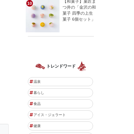
【和菓子】菓匠ま
つ井の「金沢の和
菓子 四季の上生
菓子 6個セット」
トレンドワード
温泉
暮らし
食品
アイス・ジェラート
健康