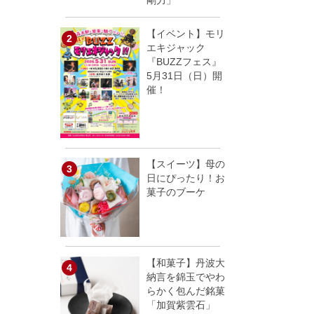
剛力」
【イベント】モリ
エキジャック
『BUZZフェス』
5月31日（日）開
催！
【スイーツ】母の
日にぴったり！お
菓子のブーケ
【和菓子】丹波大
納言を錦玉でやわ
らかく包んだ銘菓
「加賀紫雲石」