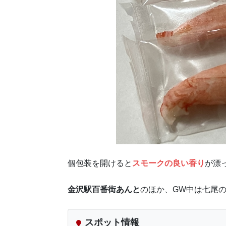
個包装を開けると
スモークの良い香り
が漂
金沢駅百番街あんと
のほか、GW中は七尾
スポット情報