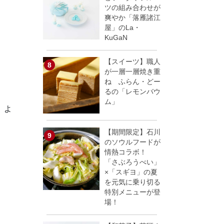
ツの組み合わせが
爽やか「落雁諸江
屋」のLa・
KuGaN
【スイーツ】職人
が一層一層焼き重
ね ふらん・どー
るの「レモンバウ
ム」
、よ
【期間限定】石川
のソウルフードが
情熱コラボ！
「さぶろうべい」
×「スギヨ」の夏
を元気に乗り切る
特別メニューが登
場！