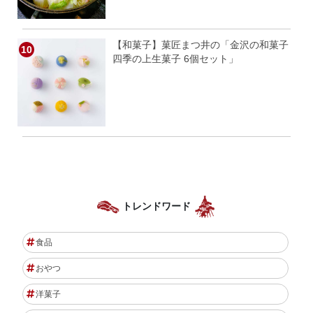
【和菓子】菓匠まつ井の「金沢の和菓子
四季の上生菓子 6個セット」
トレンドワード
食品
おやつ
洋菓子