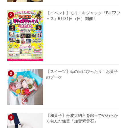
【イベント】モリエキジャック『BUZZフ
ェス』5月31日（日）開催！
【スイーツ】母の日にぴったり！お菓子
のブーケ
【和菓子】丹波大納言を錦玉でやわらか
く包んだ銘菓「加賀紫雲石」