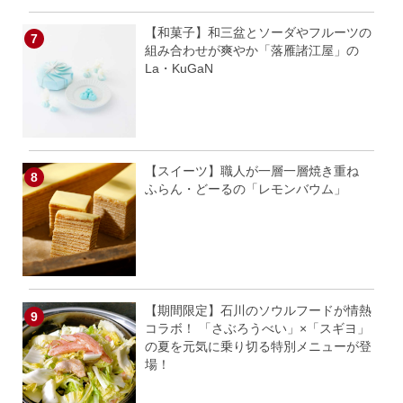
【和菓子】和三盆とソーダやフルーツの
組み合わせが爽やか「落雁諸江屋」の
La・KuGaN
【スイーツ】職人が一層一層焼き重ね
ふらん・どーるの「レモンバウム」
【期間限定】石川のソウルフードが情熱
コラボ！ 「さぶろうべい」×「スギヨ」
の夏を元気に乗り切る特別メニューが登
場！