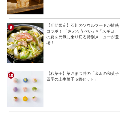
【期間限定】石川のソウルフードが情熱
コラボ！ 「さぶろうべい」×「スギヨ」
の夏を元気に乗り切る特別メニューが登
場！
【和菓子】菓匠まつ井の「金沢の和菓子
四季の上生菓子 6個セット」