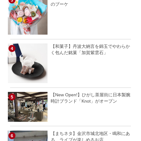
のブーケ
【和菓子】丹波大納言を錦玉でやわらか
く包んだ銘菓「加賀紫雲石」
【New Open!】ひがし茶屋街に日本製腕
時計ブランド「Knot」がオープン
【まちネタ】金沢市城北地区・鳴和にあ
る、ライブが楽しめるお店