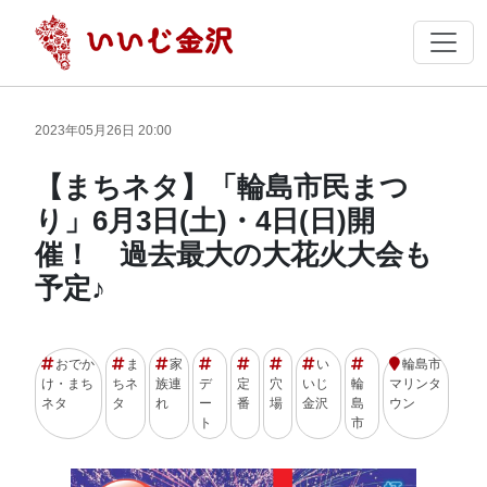
2023年05月26日 20:00
【まちネタ】「輪島市民まつ
り」6月3日(土)・4日(日)開
催！ 過去最大の大花火大会も
予定♪
おでか
ま
家
い
輪島市
け・まち
ちネ
族連
デ
定
穴
いじ
輪
マリンタ
ネタ
タ
れ
ー
番
場
金沢
島
ウン
ト
市