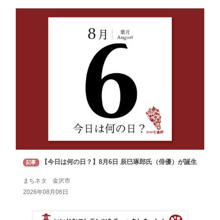
【今日は何の日？】8月6日 辰巳琢郎氏（俳優）が誕生
記事
まちネタ 金沢市
2026年08月06日